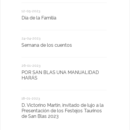
12-05-2023
20-10-2022
Día de la Familia
Los sentid
24-04-2023
30-05-2022
Semana de los cuentos
Homenaje 
26-01-2023
30-03-2022
POR SAN BLAS UNA MANUALIDAD
El Ayuntam
HARÁS
en la Plat
Sector Pub
Cláusulas A
18-01-2023
D. Victorino Martín, invitado de lujo a la
28-01-2022
Presentación de los Festejos Taurinos
de San Blas 2023
"Comenzam
luna"