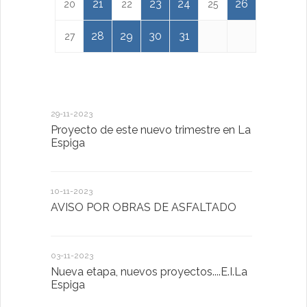
21
23
24
26
20
22
25
28
29
30
31
27
29-11-2023
18-01-2023
Proyecto de este nuevo trimestre en La
LA IMPOR
Espiga
MENTAL
10-11-2023
13-01-2023
AVISO POR OBRAS DE ASFALTADO
Taller de 
03-11-2023
20-10-2022
Nueva etapa, nuevos proyectos....E.I.La
Descubrimo
Espiga
diferente