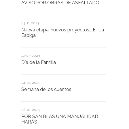
AVISO POR OBRAS DE ASFALTADO
Taller de 
03-11-2023
20-10-2022
Nueva etapa, nuevos proyectos....E.I.La
Descubrimo
Espiga
diferente
12-05-2023
20-10-2022
Día de la Familia
Los sentid
24-04-2023
30-05-2022
Semana de los cuentos
Homenaje 
26-01-2023
30-03-2022
POR SAN BLAS UNA MANUALIDAD
El Ayuntam
HARÁS
en la Plat
Sector Pub