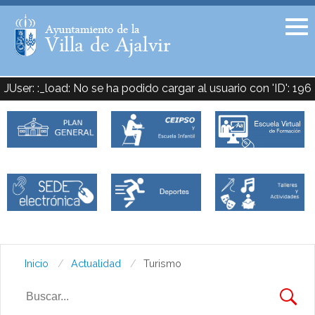
Facebook
Twitter
JUser: :_load: No se ha podido cargar al usuario con 'ID': 196
Inicio
Actualidad
Turismo