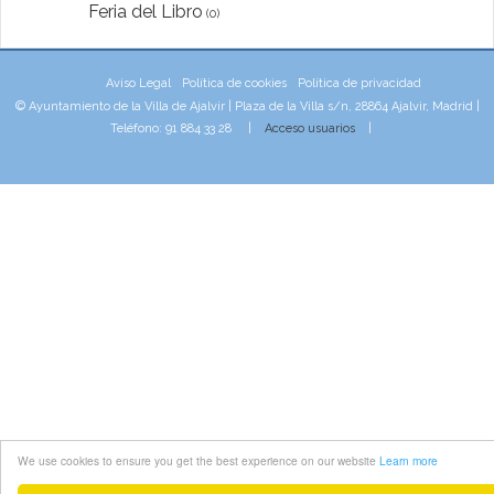
Feria del Libro
(0)
Aviso Legal
Política de cookies
Política de privacidad
© Ayuntamiento de la Villa de Ajalvir | Plaza de la Villa s/n, 28864 Ajalvir, Madrid |
Teléfono: 91 884 33 28 |
Acceso usuarios
|
We use cookies to ensure you get the best experience on our website
Learn more