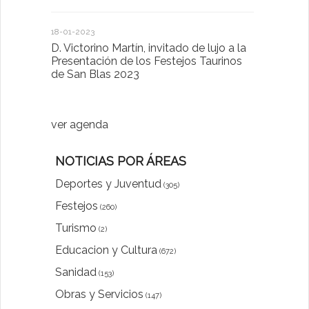
Cláusulas A
18-01-2023
D. Victorino Martín, invitado de lujo a la
28-01-2022
Presentación de los Festejos Taurinos
de San Blas 2023
"Comenzam
luna"
ver agenda
NOTICIAS POR ÁREAS
Deportes y Juventud
(305)
Festejos
(260)
Turismo
(2)
Educacion y Cultura
(672)
Sanidad
(153)
Obras y Servicios
(147)