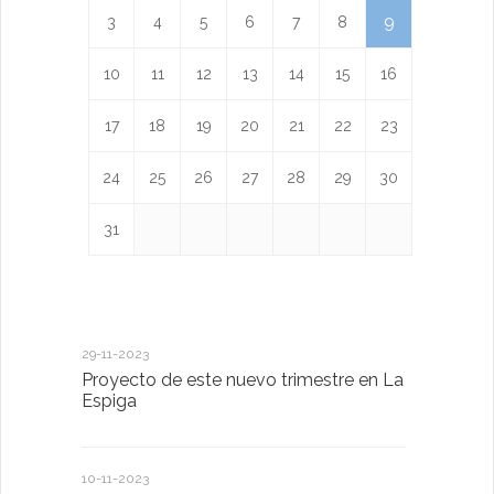
9
3
4
5
6
7
8
10
11
12
13
14
15
16
17
18
19
20
21
22
23
24
25
26
27
28
29
30
31
29-11-2023
18-01-2023
Proyecto de este nuevo trimestre en La
LA IMPOR
Espiga
MENTAL
10-11-2023
13-01-2023