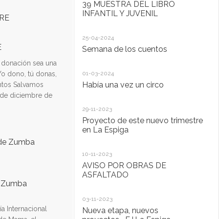
39 MUESTRA DEL LIBRO
Se
INFANTIL Y JUVENIL
26
25-04-2024
P
E
Semana de los cuentos
M
 donación sea una
Yo dono, tú donas,
01-03-2024
18
Había una vez un circo
D.
untos Salvamos
a 
 de diciembre de
Ta
29-11-2023
Proyecto de este nuevo trimestre
18
en La Espiga
L
M
10-11-2023
AVISO POR OBRAS DE
13
ASFALTADO
e Zumba
Ta
03-11-2023
a Internacional
20
Nueva etapa, nuevos