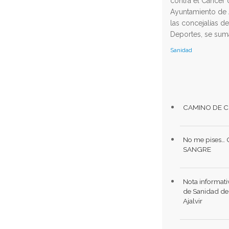
contra el Cáncer
Ayuntamiento de Aj
las concejalías d
Deportes, se suma
Sanidad
CAMINO DE C
No me pises…
SANGRE
Nota informati
de Sanidad de
Ajalvir