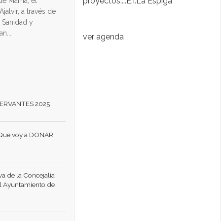
proyectos....E.I.La Espiga
De
 de Mama, el
fo
alvir, a través de
e Sanidad y
n...
ver agenda
ERVANTES 2025
 Que voy a DONAR
va de la Concejalía
l Ayuntamiento de