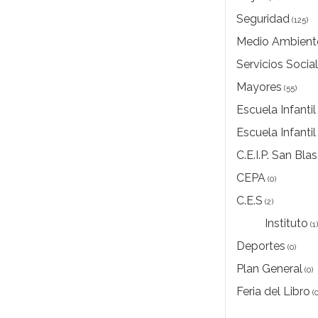
Seguridad
(125)
Medio Ambient
Servicios Socia
Mayores
(55)
Escuela Infantil
Escuela Infantil
C.E.I.P. San Blas
CEPA
(0)
C.E.S
(2)
Instituto
(1
Deportes
(0)
Plan General
(0)
Feria del Libro
(0