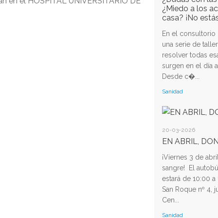
rrollan en el HOSPITAL UNIVERSITARIO DE
¿Miedo a los a
casa? ¡No está
En el consultori
una serie de talle
resolver todas e
surgen en el día a
Desde c�...
Sanidad
20-03-2026
EN ABRIL, DO
¡Viernes 3 de abri
sangre! El autob
estará de 10:00 a 
San Roque nº 4, j
Cen...
Sanidad