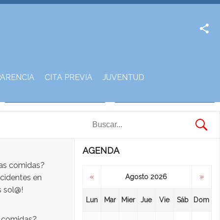
Facebook
Twitter
ARENCIA
CITA PREVIA
JUVENTUD
AGENDA
«
»
Agosto 2026
Lun
Mar
Mier
Jue
Vie
Sáb
Dom
s comidas?