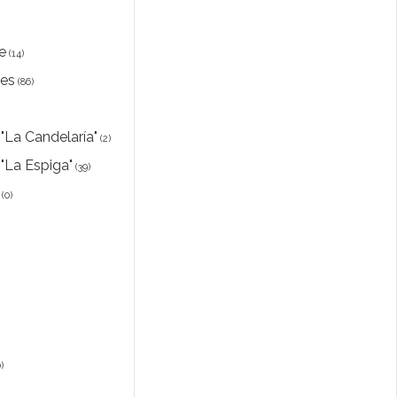
e
(14)
les
(86)
 "La Candelaría"
(2)
 "La Espiga"
(39)
(0)
)
)