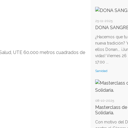
25-11-2025
DONA SANGR
¿Hacemos que tu
nueva tradición? 
ellos Donan…. ¡J
ón Salud, UTE 60.000 metros cuadrados de
vidas! Viernes 26
17:00 ...
Sanidad
08-10-2025
Masterclass d
Solidaria.
Con motivo del Dí