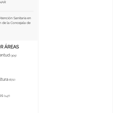
ONAR
Atención Sanitaria en
ón de la Concejala de
OR ÁREAS
entud
(305)
ltura
(672)
os
(147)