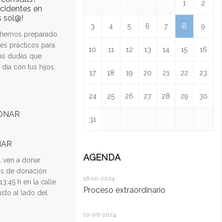
1
2
ccidentes en
s sol@!
8
3
4
5
6
7
9
o hemos preparado
res prácticos para
10
11
12
13
14
15
16
sas dudas que
 día con tus hijos.
17
18
19
20
21
22
23
24
25
26
27
28
29
30
31
NAR
AGENDA
l ven a donar
ús de donación
16-10-2024
12
13:45 h en la calle
Proceso extraordinario
Dí
usto al lado del
10-06-2024
24