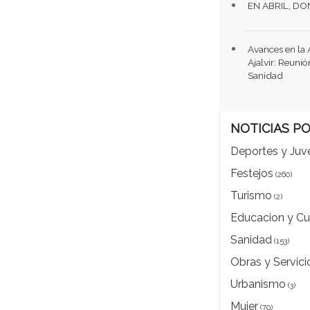
EN ABRIL, D
Avances en la 
Ajalvir: Reuni
Sanidad
NOTICIAS P
Deportes y Juv
Festejos
(260)
Turismo
(2)
Educacion y Cu
Sanidad
(153)
Obras y Servici
Urbanismo
(3)
Mujer
(70)