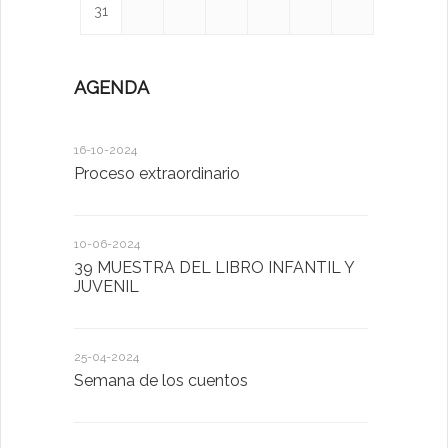
31
AGENDA
16-10-2024
12-05-2023
Proceso extraordinario
Día de la F
10-06-2024
24-04-2023
39 MUESTRA DEL LIBRO INFANTIL Y
Semana de
JUVENIL
26-01-2023
25-04-2024
POR SAN 
Semana de los cuentos
HARÁS