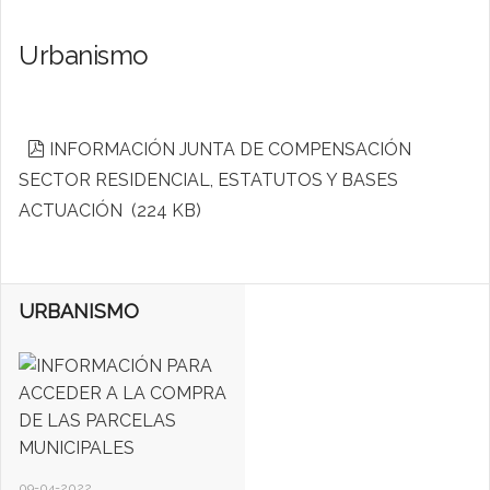
Urbanismo
p
INFORMACIÓN JUNTA DE COMPENSACIÓN
d
SECTOR RESIDENCIAL, ESTATUTOS Y BASES
f
ACTUACIÓN
(
224 KB
)
URBANISMO
09-04-2022