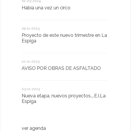
01-03-2024
18-01-2023
Había una vez un circo
D. Victorin
Presentaci
de San Bla
29-11-2023
Proyecto de este nuevo trimestre en La
18-01-2023
Espiga
LA IMPOR
MENTAL
10-11-2023
AVISO POR OBRAS DE ASFALTADO
13-01-2023
Taller de 
03-11-2023
Nueva etapa, nuevos proyectos....E.I.La
20-10-2022
Espiga
Descubrimo
diferente
ver agenda