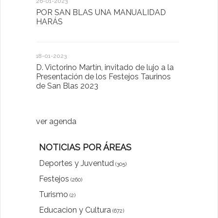
26-01-2023
30-03-2022
POR SAN BLAS UNA MANUALIDAD
El Ayuntam
HARÁS
en la Plat
Sector Pub
Cláusulas A
18-01-2023
D. Victorino Martín, invitado de lujo a la
28-01-2022
Presentación de los Festejos Taurinos
de San Blas 2023
"Comenzam
luna"
ver agenda
NOTICIAS POR ÁREAS
Deportes y Juventud
(305)
Festejos
(260)
Turismo
(2)
Educacion y Cultura
(672)