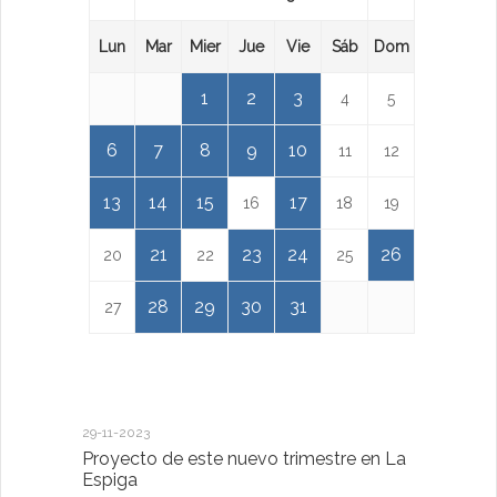
Lun
Mar
Mier
Jue
Vie
Sáb
Dom
1
2
3
4
5
6
7
8
9
10
11
12
13
14
15
17
16
18
19
21
23
24
26
20
22
25
28
29
30
31
27
29-11-2023
18-01-2023
Proyecto de este nuevo trimestre en La
LA IMPOR
Espiga
MENTAL