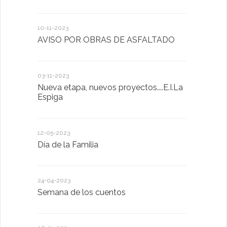
10-11-2023
13-01-2023
AVISO POR OBRAS DE ASFALTADO
Taller de 
03-11-2023
20-10-2022
Nueva etapa, nuevos proyectos....E.I.La
Descubrimo
Espiga
diferente
12-05-2023
20-10-2022
Día de la Familia
Los sentid
24-04-2023
30-05-2022
Semana de los cuentos
Homenaje 