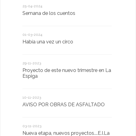
26-01-2023
25-04-2024
POR SAN 
Semana de los cuentos
HARÁS
01-03-2024
18-01-2023
Había una vez un circo
D. Victorin
Presentaci
de San Bla
29-11-2023
Proyecto de este nuevo trimestre en La
18-01-2023
Espiga
LA IMPOR
MENTAL
10-11-2023
AVISO POR OBRAS DE ASFALTADO
13-01-2023
Taller de 
03-11-2023
Nueva etapa, nuevos proyectos....E.I.La