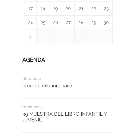
17
18
19
20
21
22
23
24
25
26
27
28
29
30
31
AGENDA
16-10-2024
12-05-2023
Proceso extraordinario
Día de la F
10-06-2024
24-04-2023
39 MUESTRA DEL LIBRO INFANTIL Y
Semana de
JUVENIL