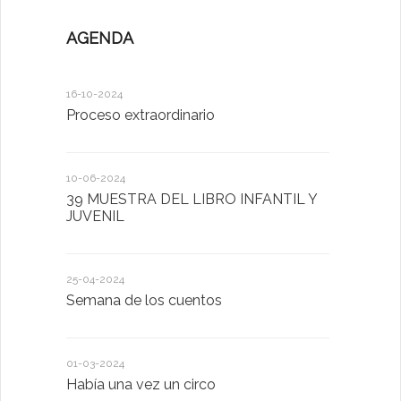
AGENDA
16-10-2024
12-05-2023
Proceso extraordinario
Día de la F
10-06-2024
24-04-2023
39 MUESTRA DEL LIBRO INFANTIL Y
Semana de
JUVENIL
26-01-2023
25-04-2024
POR SAN 
Semana de los cuentos
HARÁS
01-03-2024
18-01-2023
Había una vez un circo
D. Victorin