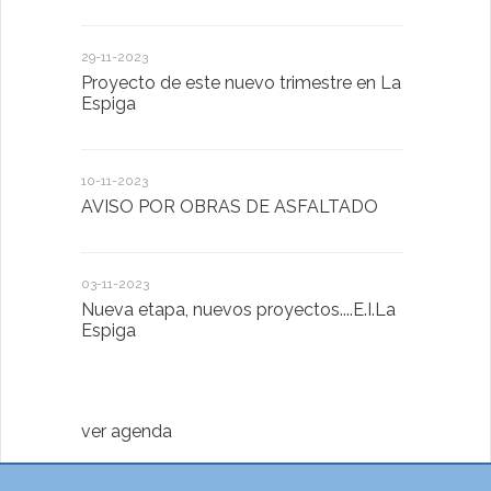
Presentaci
de San Bla
29-11-2023
Proyecto de este nuevo trimestre en La
18-01-2023
Espiga
LA IMPOR
MENTAL
10-11-2023
AVISO POR OBRAS DE ASFALTADO
13-01-2023
Taller de 
03-11-2023
Nueva etapa, nuevos proyectos....E.I.La
20-10-2022
Espiga
Descubrimo
diferente
ver agenda