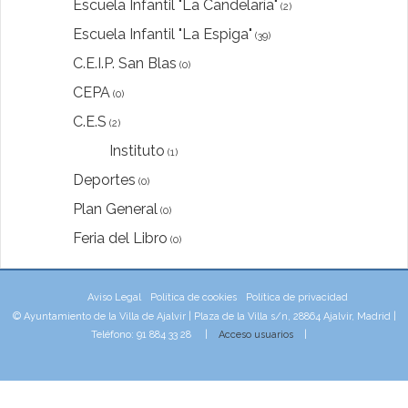
Escuela Infantil "La Candelaría"
(2)
Escuela Infantil "La Espiga"
(39)
C.E.I.P. San Blas
(0)
CEPA
(0)
C.E.S
(2)
Instituto
(1)
Deportes
(0)
Plan General
(0)
Feria del Libro
(0)
Aviso Legal
Política de cookies
Política de privacidad
© Ayuntamiento de la Villa de Ajalvir | Plaza de la Villa s/n, 28864 Ajalvir, Madrid |
Teléfono: 91 884 33 28 |
Acceso usuarios
|