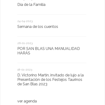
Día de la Familia
Los sentid
24-04-2023
30-05-2022
Semana de los cuentos
Homenaje 
26-01-2023
30-03-2022
POR SAN BLAS UNA MANUALIDAD
El Ayuntam
HARÁS
en la Plat
Sector Pub
Cláusulas A
18-01-2023
D. Victorino Martín, invitado de lujo a la
28-01-2022
Presentación de los Festejos Taurinos
de San Blas 2023
"Comenzam
luna"
ver agenda