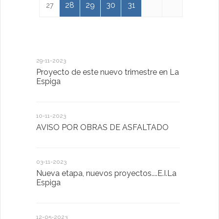
28
29
30
31
27
29-11-2023
18-01-2023
Proyecto de este nuevo trimestre en La
LA IMPOR
Espiga
MENTAL
10-11-2023
13-01-2023
AVISO POR OBRAS DE ASFALTADO
Taller de 
03-11-2023
20-10-2022
Nueva etapa, nuevos proyectos....E.I.La
Descubrimo
Espiga
diferente
12-05-2023
20-10-2022