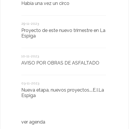
Había una vez un circo
D. Victorin
Presentaci
de San Bla
29-11-2023
Proyecto de este nuevo trimestre en La
18-01-2023
Espiga
LA IMPOR
MENTAL
10-11-2023
AVISO POR OBRAS DE ASFALTADO
13-01-2023
Taller de 
03-11-2023
Nueva etapa, nuevos proyectos....E.I.La
20-10-2022
Espiga
Descubrimo
diferente
ver agenda