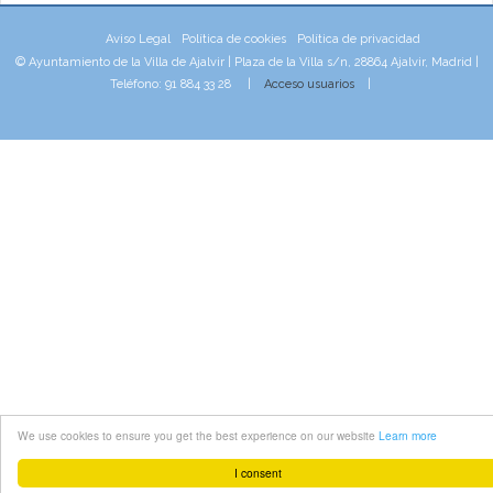
Aviso Legal
Política de cookies
Política de privacidad
© Ayuntamiento de la Villa de Ajalvir | Plaza de la Villa s/n, 28864 Ajalvir, Madrid |
Teléfono: 91 884 33 28 |
Acceso usuarios
|
We use cookies to ensure you get the best experience on our website
Learn more
I consent