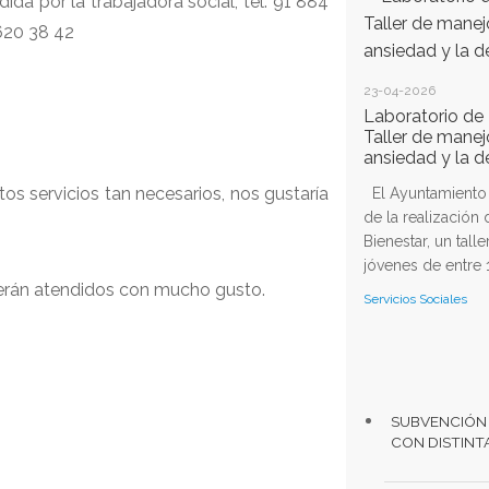
ida por la trabajadora social, tel. 91 884
 620 38 42
23-04-2026
;
Laboratorio de 
Taller de manej
ansiedad y la d
os servicios tan necesarios, nos gustaría
El Ayuntamiento d
de la realización
Bienestar, un talle
jóvenes de entre 1
erán atendidos con mucho gusto.
Servicios Sociales
SUBVENCIÓN
CON DISTINT