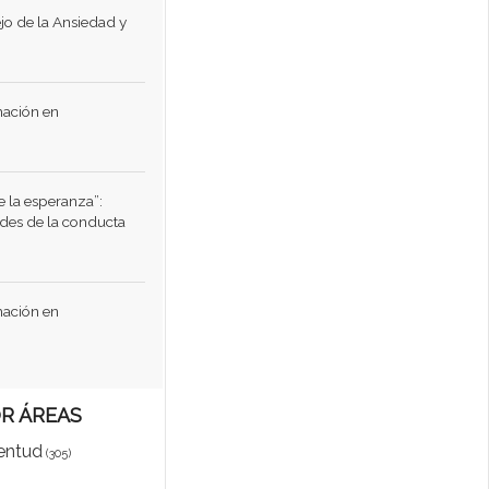
jo de la Ansiedad y
ación en
 la esperanza”:
ades de la conducta
ación en
OR ÁREAS
entud
(305)