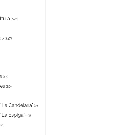
ltura
(672)
os
(147)
e
(14)
les
(86)
 "La Candelaría"
(2)
 "La Espiga"
(39)
(0)