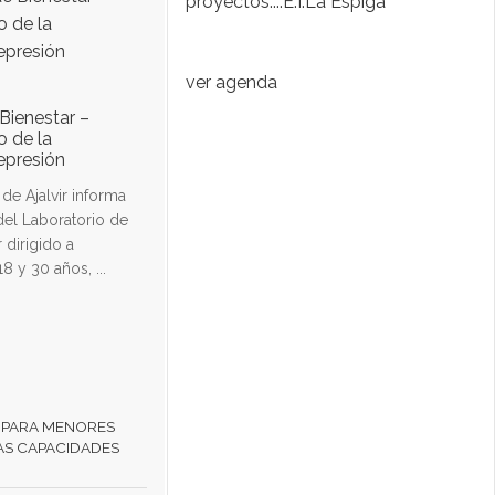
proyectos....E.I.La Espiga
De
fo
ver agenda
Bienestar –
o de la
epresión
e Ajalvir informa
 del Laboratorio de
r dirigido a
8 y 30 años, ...
 PARA MENORES
AS CAPACIDADES