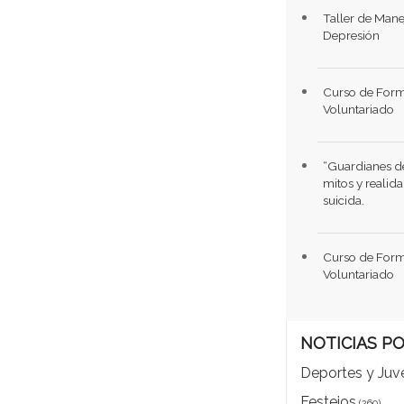
Taller de Mane
Depresión
Curso de Form
Voluntariado
“Guardianes de
mitos y realid
suicida.
Curso de Form
Voluntariado
NOTICIAS P
Deportes y Juv
Festejos
(260)