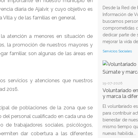
bor importante en nuestro municipio en
Desde la Red de 
ia diaria de Ajalvir, y cuyo objetivo es
Información de V
Villa y de las familias en general.
buscamos perso
comprometidas q
dedicar parte de 
ar, la atención a menores en situación de
mejorar la vida de 
tes, la promoción de nuestros mayores y
Servicios Sociales
r familiar, son algunas de las áreas en
los servicios y atenciones que nuestros
15-07-2026
ad 2016.
Voluntariado en
y marca la dife
El voluntariado e
ipal de poblaciones de la zona que se
para contribuir ac
o del personal cualificado en cada una de
bienestar de nues
 de trabajadores sociales, psicólogos,
mismo tiempo que
ermiten dar cobertura a las diferentes
nuevas habilida...