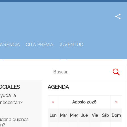
Facebook
Twitter
ARENCIA
CITA PREVIA
JUVENTUD
OCIALES
AGENDA
«
»
Agosto 2026
Lun
Mar
Mier
Jue
Vie
Sáb
Dom
udar a quienes
an?