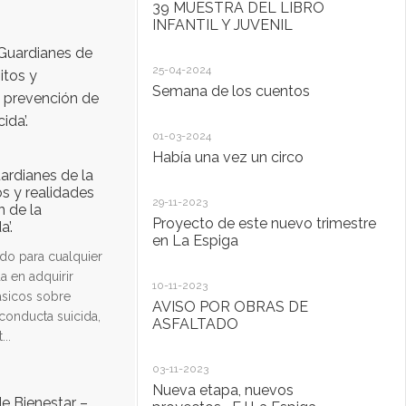
39 MUESTRA DEL LIBRO
Se
INFANTIL Y JUVENIL
26
25-04-2024
P
Semana de los cuentos
M
01-03-2024
18
Había una vez un circo
D.
a 
uardianes de la
Ta
s y realidades
29-11-2023
n de la
Proyecto de este nuevo trimestre
’.
18
en La Espiga
ado para cualquier
L
M
a en adquirir
10-11-2023
sicos sobre
AVISO POR OBRAS DE
conducta suicida,
13
ASFALTADO
...
Ta
03-11-2023
20
Nueva etapa, nuevos