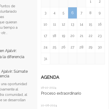
1
2
Puntos de
oluntariado
6
3
4
5
7
8
9
nas
ue quieran
10
11
12
13
14
15
16
su tiempo a
otr...
17
18
19
20
21
22
23
24
25
26
27
28
29
30
31
 Ajalvir: Súmate
rencia
AGENDA
s una oportunidad
16-10-2024
12
tivamente al
Proceso extraordinario
Dí
tra comunidad, al
 se desarrollan
10-06-2024
24