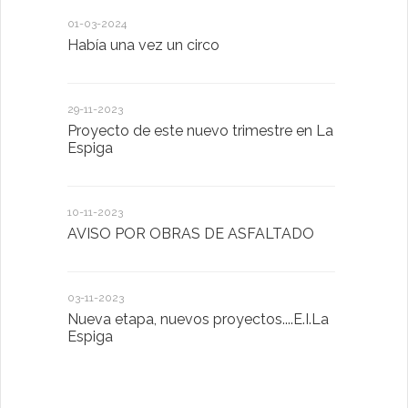
01-03-2024
18-01-2023
Había una vez un circo
D. Victorin
Presentaci
de San Bla
29-11-2023
Proyecto de este nuevo trimestre en La
18-01-2023
Espiga
LA IMPOR
MENTAL
10-11-2023
AVISO POR OBRAS DE ASFALTADO
13-01-2023
Taller de 
03-11-2023
Nueva etapa, nuevos proyectos....E.I.La
20-10-2022
Espiga
Descubrimo
diferente