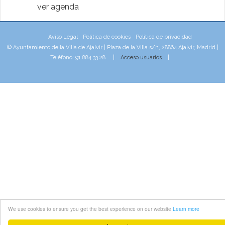
ver agenda
Aviso Legal
Política de cookies
Política de privacidad
© Ayuntamiento de la Villa de Ajalvir | Plaza de la Villa s/n, 28864 Ajalvir, Madrid |
Teléfono: 91 884 33 28 |
Acceso usuarios
|
We use cookies to ensure you get the best experience on our website
Learn more