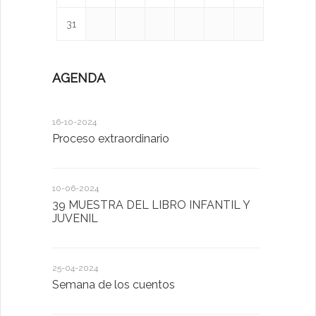
31
AGENDA
16-10-2024
12-05-2023
Proceso extraordinario
Día de la F
10-06-2024
24-04-2023
39 MUESTRA DEL LIBRO INFANTIL Y
Semana de
JUVENIL
26-01-2023
25-04-2024
POR SAN 
Semana de los cuentos
HARÁS