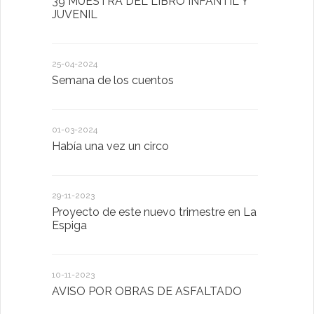
39 MUESTRA DEL LIBRO INFANTIL Y
Semana de
JUVENIL
26-01-2023
25-04-2024
POR SAN 
Semana de los cuentos
HARÁS
01-03-2024
18-01-2023
Había una vez un circo
D. Victorin
Presentaci
de San Bla
29-11-2023
Proyecto de este nuevo trimestre en La
18-01-2023
Espiga
LA IMPOR
MENTAL
10-11-2023
AVISO POR OBRAS DE ASFALTADO
13-01-2023