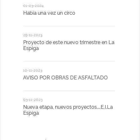
01-03-2024
18-01-2023
Había una vez un circo
D. Victorin
Presentaci
de San Bla
29-11-2023
Proyecto de este nuevo trimestre en La
18-01-2023
Espiga
LA IMPOR
MENTAL
10-11-2023
AVISO POR OBRAS DE ASFALTADO
13-01-2023
Taller de 
03-11-2023
Nueva etapa, nuevos proyectos....E.I.La
20-10-2022
Espiga
Descubrimo
diferente