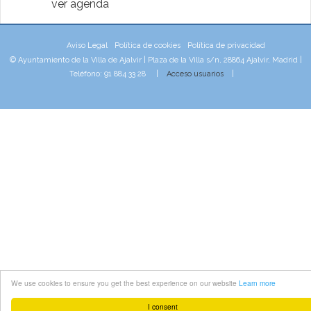
ver agenda
Aviso Legal
Política de cookies
Política de privacidad
© Ayuntamiento de la Villa de Ajalvir | Plaza de la Villa s/n, 28864 Ajalvir, Madrid |
Teléfono: 91 884 33 28 |
Acceso usuarios
|
We use cookies to ensure you get the best experience on our website
Learn more
I consent