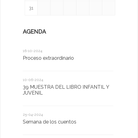
31
AGENDA
16-10-2024
12-05-2023
Proceso extraordinario
Día de la F
10-06-2024
24-04-2023
39 MUESTRA DEL LIBRO INFANTIL Y
Semana de
JUVENIL
26-01-2023
25-04-2024
POR SAN 
Semana de los cuentos
HARÁS