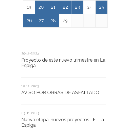
20
21
22
23
25
19
24
26
27
28
29
29-11-2023
18-01-2023
Proyecto de este nuevo trimestre en La
LA IMPOR
Espiga
MENTAL
10-11-2023
13-01-2023
AVISO POR OBRAS DE ASFALTADO
Taller de 
03-11-2023
20-10-2022
Nueva etapa, nuevos proyectos....E.I.La
Descubrimo
Espiga
diferente