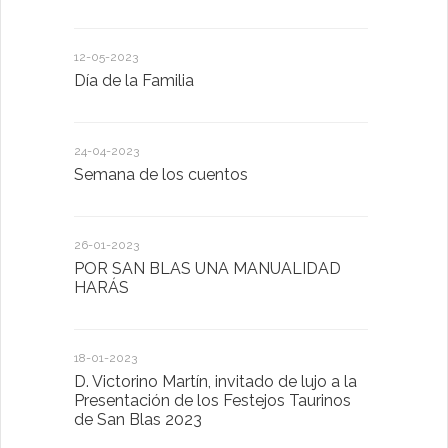
12-05-2023
20-10-2022
Día de la Familia
Los sentid
24-04-2023
30-05-2022
Semana de los cuentos
Homenaje 
26-01-2023
30-03-2022
POR SAN BLAS UNA MANUALIDAD
El Ayuntam
HARÁS
en la Plat
Sector Pub
Cláusulas A
18-01-2023
D. Victorino Martín, invitado de lujo a la
28-01-2022
Presentación de los Festejos Taurinos
de San Blas 2023
"Comenzam
luna"