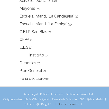
Servicios Sociales
(86)
Mayores
(55)
Escuela Infantil "La Candelaría"
(2)
Escuela Infantil "La Espiga"
(39)
C.E.I.P. San Blas
(0)
CEPA
(0)
C.E.S
(2)
Instituto
(1)
Deportes
(0)
Plan General
(0)
Feria del Libro
(0)
Aviso Legal
Política de cookies
Política de privacidad
© Ayuntamiento de la Villa de Ajalvir | Plaza de la Villa s/n, 28864 Ajalvir, Madrid |
Teléfono: 91 884 33 28 |
Acceso usuarios
|