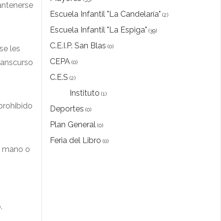
antenerse
Escuela Infantil "La Candelaría"
(2)
Escuela Infantil "La Espiga"
(39)
C.E.I.P. San Blas
(0)
se les
CEPA
transcurso
(0)
C.E.S
(2)
Instituto
(1)
prohibido
Deportes
(0)
Plan General
(0)
Feria del Libro
(0)
la mano o
.