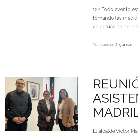
12º Todo evento esta
tomando las medida
/o actuación por par
Publicado en
Seguridad
REUNI
ASISTE
MADRI
El alcalde Víctor M