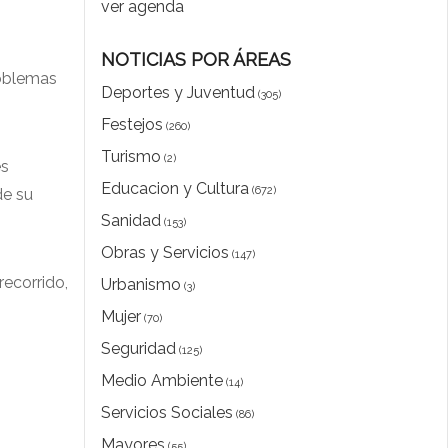
ver agenda
NOTICIAS POR ÁREAS
roblemas
Deportes y Juventud
(305)
Festejos
(260)
Turismo
(2)
es
Educacion y Cultura
(672)
de su
Sanidad
(153)
Obras y Servicios
(147)
recorrido,
Urbanismo
(3)
Mujer
(70)
Seguridad
(125)
Medio Ambiente
(14)
Servicios Sociales
(86)
Mayores
(55)