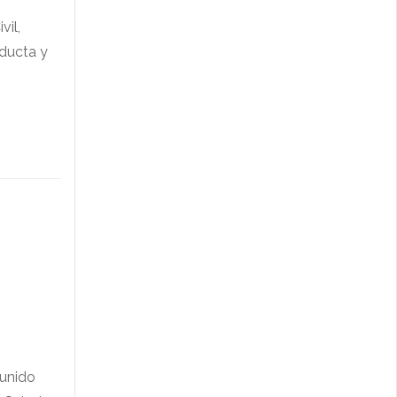
vil,
nducta y
eunido