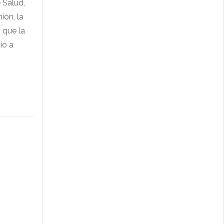
 Salud,
ión, la
o que la
ió a