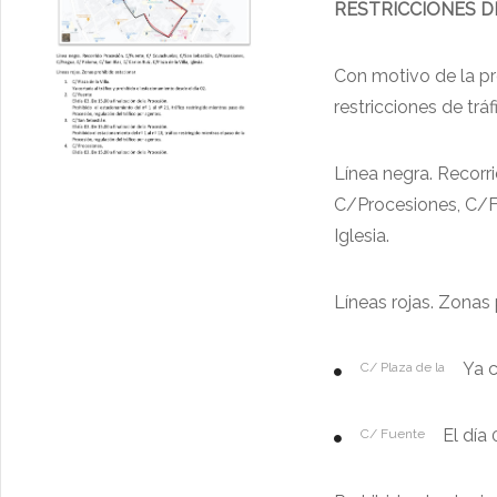
RESTRICCIONES D
Con motivo de la pro
restricciones de trá
Línea negra. Recorr
C/Procesiones, C/Fr
Iglesia.
Líneas rojas. Zonas 
Ya c
C/ Plaza de la
El día 
C/ Fuente