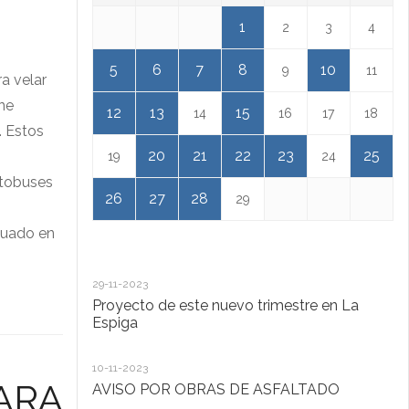
1
2
3
4
5
6
7
8
10
9
11
a velar
one
12
13
15
14
16
17
18
. Estos
20
21
22
23
25
19
24
utobuses
26
27
28
29
ituado en
29-11-2023
18
Proyecto de este nuevo trimestre en La
L
Espiga
13
10-11-2023
Ta
ARA
AVISO POR OBRAS DE ASFALTADO