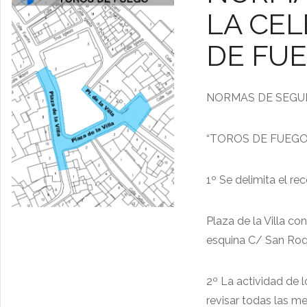
LA CEL
DE FU
NORMAS DE SEGUR
“TOROS DE FUEGO
1º Se delimita el re
Plaza de la Villa co
esquina C/ San Roque
2º La actividad de 
revisar todas las me