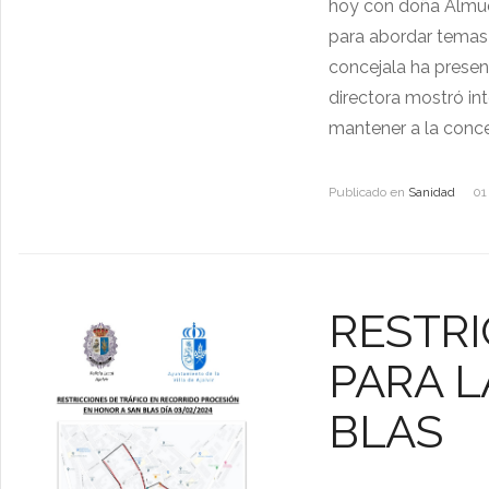
hoy con doña Almude
para abordar temas 
concejala ha present
directora mostró in
mantener a la conce
Publicado en
Sanidad
01
RESTRI
PARA L
BLAS