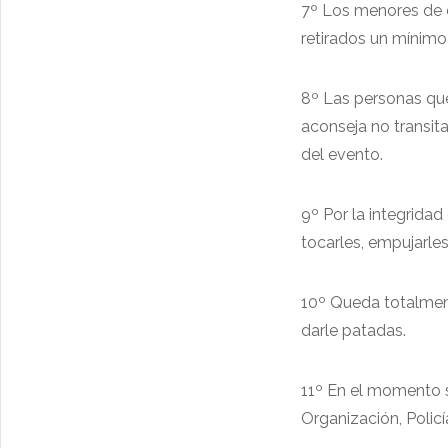
7º Los menores de e
retirados un mínimo
8º Las personas que 
aconseja no transita
del evento.
9º Por la integrida
tocarles, empujarles
10º Queda totalment
darle patadas.
11º En el momento s
Organización, Policí