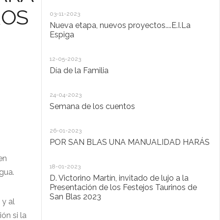
20
ROS
03-11-2023
De
Nueva etapa, nuevos proyectos....E.I.La
di
Espiga
20
12-05-2023
Lo
Día de la Familia
30
24-04-2023
Ho
Semana de los cuentos
30
26-01-2023
El
POR SAN BLAS UNA MANUALIDAD HARÁS
la
Pu
 en
Ad
18-01-2023
agua.
D. Victorino Martín, invitado de lujo a la
28
Presentación de los Festejos Taurinos de
San Blas 2023
"C
y al
ón si la