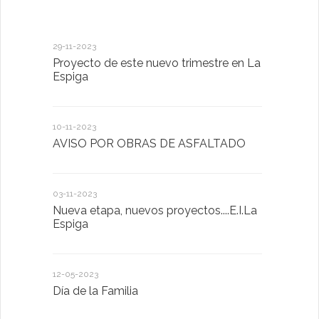
29-11-2023
18-01-2023
Proyecto de este nuevo trimestre en La
LA IMPOR
Espiga
MENTAL
10-11-2023
13-01-2023
AVISO POR OBRAS DE ASFALTADO
Taller de 
03-11-2023
20-10-2022
Nueva etapa, nuevos proyectos....E.I.La
Descubrimo
Espiga
diferente
12-05-2023
20-10-2022
Día de la Familia
Los sentid