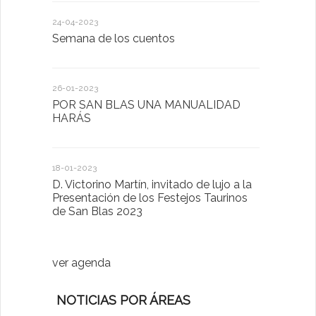
24-04-2023
30-05-2022
Semana de los cuentos
Homenaje 
26-01-2023
30-03-2022
POR SAN BLAS UNA MANUALIDAD
El Ayuntam
HARÁS
en la Plat
Sector Pub
Cláusulas A
18-01-2023
D. Victorino Martín, invitado de lujo a la
28-01-2022
Presentación de los Festejos Taurinos
de San Blas 2023
"Comenzam
luna"
ver agenda
NOTICIAS POR ÁREAS