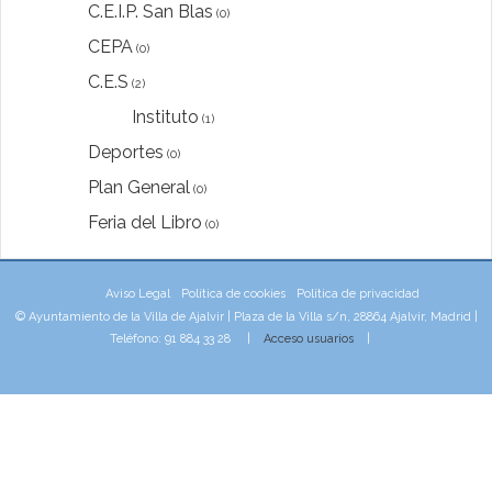
C.E.I.P. San Blas
(0)
CEPA
(0)
C.E.S
(2)
Instituto
(1)
Deportes
(0)
Plan General
(0)
Feria del Libro
(0)
Aviso Legal
Política de cookies
Política de privacidad
© Ayuntamiento de la Villa de Ajalvir | Plaza de la Villa s/n, 28864 Ajalvir, Madrid |
Teléfono: 91 884 33 28 |
Acceso usuarios
|