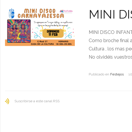
MINI D
MINI DISCO INFAN
Como broche final a 
Cultura , los mas p
No olvidéis vuestro
Publicado en
Festejos
1
Suscribirse a este canal RSS