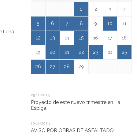
1
2
3
4
5
6
7
8
10
9
11
e Luna .
12
13
15
14
16
17
18
20
21
22
23
25
19
24
26
27
28
29
29-11-2023
18
Proyecto de este nuevo trimestre en La
L
Espiga
13
10-11-2023
Ta
AVISO POR OBRAS DE ASFALTADO