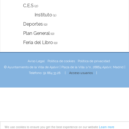
C.E.S
(2)
Instituto
(1)
Deportes
(0)
Plan General
(0)
Feria del Libro
(0)
Aviso Legal
Política de cookies
Política de privacidad
© Ayuntamiento de la Villa de Ajalvir | Plaza de la Villa s/n, 28864 Ajalvir, Madrid |
Teléfono: 91 884 33 28 |
Acceso usuarios
|
We use cookies to ensure you get the best experience on our website
Learn more