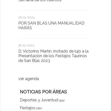
26-01-2023
30-03-2022
POR SAN BLAS UNA MANUALIDAD
El Ayuntam
HARÁS
en la Plat
Sector Pub
Cláusulas A
18-01-2023
D. Victorino Martín, invitado de lujo a la
28-01-2022
Presentación de los Festejos Taurinos
de San Blas 2023
"Comenzam
luna"
ver agenda
NOTICIAS POR ÁREAS
Deportes y Juventud
(305)
Festejos
(260)