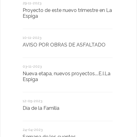
29-11-2023
18-01-2023
Proyecto de este nuevo trimestre en La
LA IMPOR
Espiga
MENTAL
10-11-2023
13-01-2023
AVISO POR OBRAS DE ASFALTADO
Taller de 
03-11-2023
20-10-2022
Nueva etapa, nuevos proyectos....E.I.La
Descubrimo
Espiga
diferente
12-05-2023
20-10-2022
Día de la Familia
Los sentid
24-04-2023
30-05-2022
Semana de los cuentos
Homenaje 