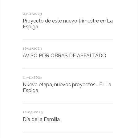
29-11-2023
18-01-2023
Proyecto de este nuevo trimestre en La
LA IMPOR
Espiga
MENTAL
10-11-2023
13-01-2023
AVISO POR OBRAS DE ASFALTADO
Taller de 
03-11-2023
20-10-2022
Nueva etapa, nuevos proyectos....E.I.La
Descubrimo
Espiga
diferente
12-05-2023
20-10-2022
Día de la Familia
Los sentid