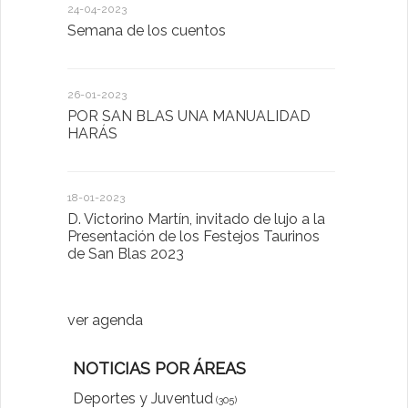
24-04-2023
30-05-2022
Semana de los cuentos
Homenaje 
26-01-2023
30-03-2022
POR SAN BLAS UNA MANUALIDAD
El Ayuntam
HARÁS
en la Plat
Sector Pub
Cláusulas A
18-01-2023
D. Victorino Martín, invitado de lujo a la
28-01-2022
Presentación de los Festejos Taurinos
de San Blas 2023
"Comenzam
luna"
ver agenda
NOTICIAS POR ÁREAS
Deportes y Juventud
(305)