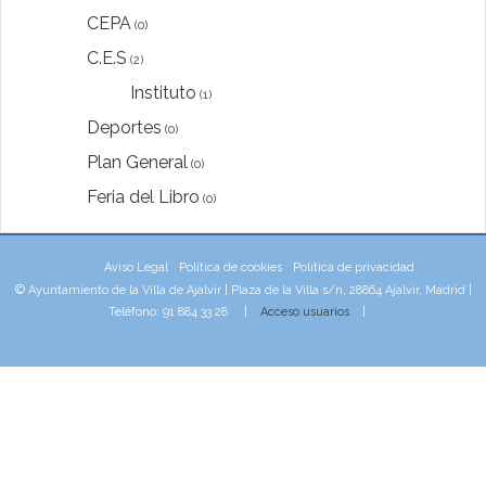
CEPA
(0)
C.E.S
(2)
Instituto
(1)
Deportes
(0)
Plan General
(0)
Feria del Libro
(0)
Aviso Legal
Política de cookies
Política de privacidad
© Ayuntamiento de la Villa de Ajalvir | Plaza de la Villa s/n, 28864 Ajalvir, Madrid |
Teléfono: 91 884 33 28 |
Acceso usuarios
|