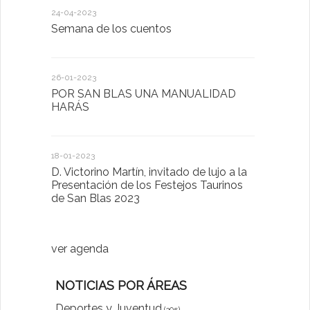
24-04-2023
30-05-2022
Semana de los cuentos
Homenaje 
26-01-2023
30-03-2022
POR SAN BLAS UNA MANUALIDAD
El Ayuntam
HARÁS
en la Plat
Sector Pub
Cláusulas A
18-01-2023
D. Victorino Martín, invitado de lujo a la
28-01-2022
Presentación de los Festejos Taurinos
de San Blas 2023
"Comenzam
luna"
ver agenda
NOTICIAS POR ÁREAS
Deportes y Juventud
(305)