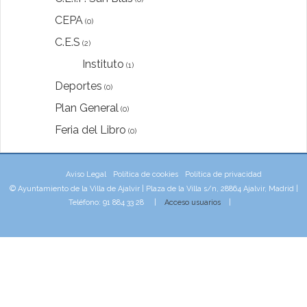
CEPA
(0)
C.E.S
(2)
Instituto
(1)
Deportes
(0)
Plan General
(0)
Feria del Libro
(0)
Aviso Legal
Política de cookies
Política de privacidad
© Ayuntamiento de la Villa de Ajalvir | Plaza de la Villa s/n, 28864 Ajalvir, Madrid |
Teléfono: 91 884 33 28 |
Acceso usuarios
|