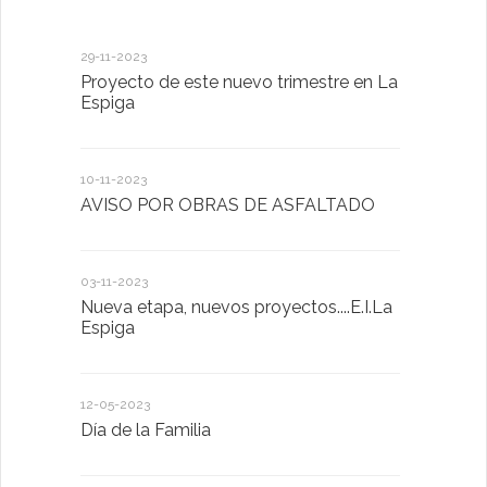
29-11-2023
18-01-2023
Proyecto de este nuevo trimestre en La
LA IMPOR
Espiga
MENTAL
10-11-2023
13-01-2023
AVISO POR OBRAS DE ASFALTADO
Taller de 
03-11-2023
20-10-2022
Nueva etapa, nuevos proyectos....E.I.La
Descubrimo
Espiga
diferente
12-05-2023
20-10-2022
Día de la Familia
Los sentid