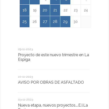
18
20
21
19
22
23
24
25
27
28
29
26
30
29-11-2023
18-01-2023
Proyecto de este nuevo trimestre en La
LA IMPOR
Espiga
MENTAL
10-11-2023
13-01-2023
AVISO POR OBRAS DE ASFALTADO
Taller de 
03-11-2023
20-10-2022
Nueva etapa, nuevos proyectos....E.I.La
Descubrimo