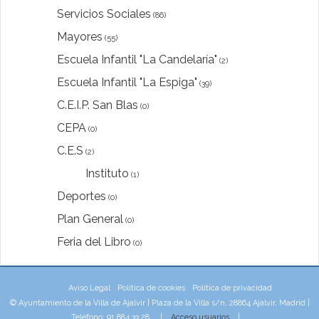
Servicios Sociales
(86)
Mayores
(55)
Escuela Infantil "La Candelaría"
(2)
Escuela Infantil "La Espiga"
(39)
C.E.I.P. San Blas
(0)
CEPA
(0)
C.E.S
(2)
Instituto
(1)
Deportes
(0)
Plan General
(0)
Feria del Libro
(0)
Aviso Legal
Política de cookies
Política de privacidad
© Ayuntamiento de la Villa de Ajalvir | Plaza de la Villa s/n, 28864 Ajalvir, Madrid |
Teléfono: 91 884 33 28 |
Acceso usuarios
|