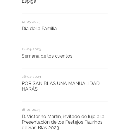
Espiga
diferente
12-05-2023
20-10-2022
Día de la Familia
Los sentid
24-04-2023
30-05-2022
Semana de los cuentos
Homenaje 
26-01-2023
30-03-2022
POR SAN BLAS UNA MANUALIDAD
El Ayuntam
HARÁS
en la Plat
Sector Pub
Cláusulas A
18-01-2023
D. Victorino Martín, invitado de lujo a la
28-01-2022
Presentación de los Festejos Taurinos
de San Blas 2023
"Comenzam