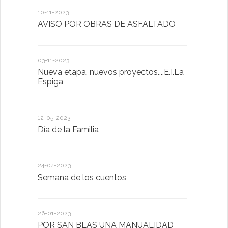
10-11-2023
13-01-2023
AVISO POR OBRAS DE ASFALTADO
Taller de 
03-11-2023
20-10-2022
Nueva etapa, nuevos proyectos....E.I.La
Descubrimo
Espiga
diferente
12-05-2023
20-10-2022
Día de la Familia
Los sentid
24-04-2023
30-05-2022
Semana de los cuentos
Homenaje 
26-01-2023
30-03-2022
POR SAN BLAS UNA MANUALIDAD
El Ayuntam