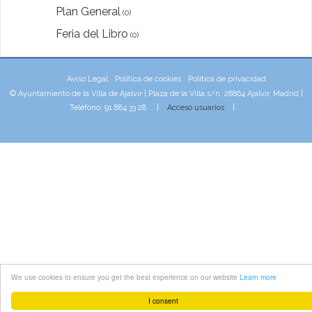
Plan General
(0)
Feria del Libro
(0)
Aviso Legal
Política de cookies
Política de privacidad
© Ayuntamiento de la Villa de Ajalvir | Plaza de la Villa s/n, 28864 Ajalvir, Madrid |
Teléfono: 91 884 33 28 |
Acceso usuarios
|
We use cookies to ensure you get the best experience on our website
Learn more
I consent