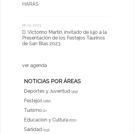
HARÁS
en la Plat
Sector Pub
Cláusulas A
18-01-2023
D. Victorino Martín, invitado de lujo a la
28-01-2022
Presentación de los Festejos Taurinos
de San Blas 2023
"Comenzam
luna"
ver agenda
NOTICIAS POR ÁREAS
Deportes y Juventud
(305)
Festejos
(260)
Turismo
(2)
Educacion y Cultura
(672)
Sanidad
(153)