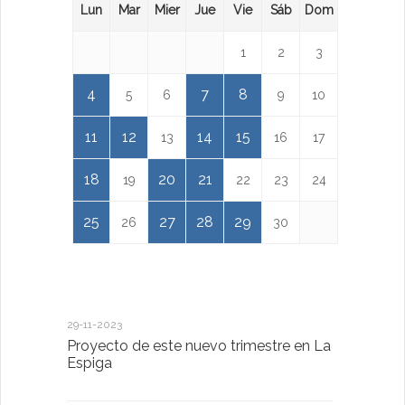
Lun
Mar
Mier
Jue
Vie
Sáb
Dom
1
2
3
4
7
8
5
6
9
10
11
12
14
15
13
16
17
18
20
21
19
22
23
24
25
27
28
29
26
30
29-11-2023
18-01-2023
Proyecto de este nuevo trimestre en La
LA IMPOR
Espiga
MENTAL