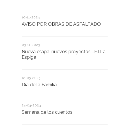
10-11-2023
13-01-2023
AVISO POR OBRAS DE ASFALTADO
Taller de 
03-11-2023
20-10-2022
Nueva etapa, nuevos proyectos....E.I.La
Descubrimo
Espiga
diferente
12-05-2023
20-10-2022
Día de la Familia
Los sentid
24-04-2023
30-05-2022
Semana de los cuentos
Homenaje 