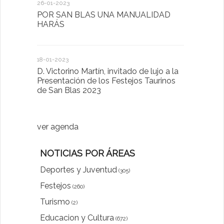
26-01-2023
30-03-2022
POR SAN BLAS UNA MANUALIDAD
El Ayuntam
HARÁS
en la Plat
Sector Pub
Cláusulas A
18-01-2023
D. Victorino Martín, invitado de lujo a la
28-01-2022
Presentación de los Festejos Taurinos
de San Blas 2023
"Comenzam
luna"
ver agenda
NOTICIAS POR ÁREAS
Deportes y Juventud
(305)
Festejos
(260)
Turismo
(2)
Educacion y Cultura
(672)