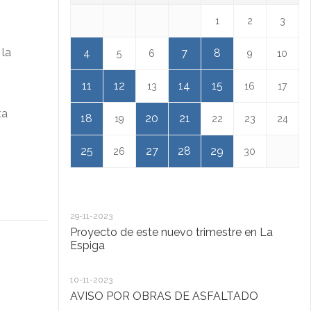
1
2
3
 la
4
7
8
5
6
9
10
11
12
14
15
13
16
17
ta
18
20
21
19
22
23
24
25
27
28
29
26
30
29-11-2023
18
Proyecto de este nuevo trimestre en La
L
Espiga
13
10-11-2023
Ta
AVISO POR OBRAS DE ASFALTADO