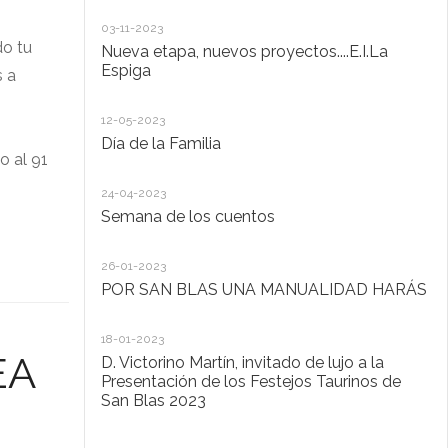
20
03-11-2023
De
do tu
Nueva etapa, nuevos proyectos....E.I.La
di
Espiga
s a
20
12-05-2023
Lo
Día de la Familia
o al 91
30
24-04-2023
Ho
Semana de los cuentos
30
26-01-2023
El
POR SAN BLAS UNA MANUALIDAD HARÁS
la
Pu
Ad
18-01-2023
EA
D. Victorino Martín, invitado de lujo a la
28
Presentación de los Festejos Taurinos de
San Blas 2023
"C