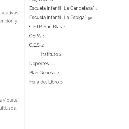
Escuela Infantil "La Candelaría"
(2)
ducativas
Escuela Infantil "La Espiga"
(39)
ención y
C.E.I.P. San Blas
(0)
CEPA
(0)
C.E.S
(2)
Instituto
(1)
Deportes
(0)
Plan General
(0)
Feria del Libro
(0)
a Violeta"
ltiusos.