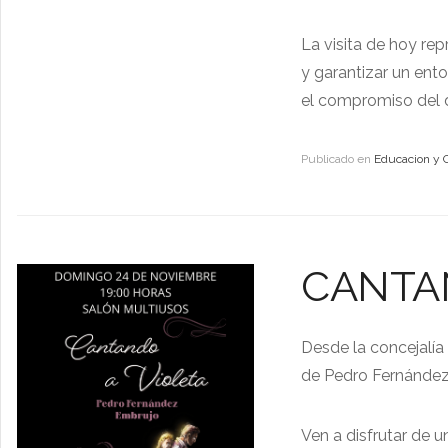
La visita de hoy re
y garantizar un ent
el compromiso del di
Publicado en
Educacion y 
CANTA
Desde la concejalía 
de Pedro Fernández.
Ven a disfrutar de 