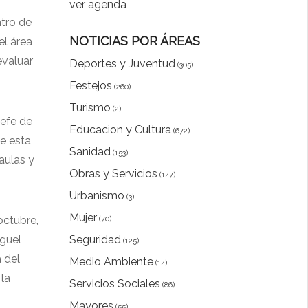
ver agenda
ntro de
NOTICIAS POR ÁREAS
el área
evaluar
Deportes y Juventud
(305)
Festejos
(260)
Turismo
(2)
jefe de
Educacion y Cultura
(672)
te esta
Sanidad
(153)
aulas y
Obras y Servicios
(147)
Urbanismo
(3)
Mujer
octubre,
(70)
iguel
Seguridad
(125)
 del
Medio Ambiente
(14)
 la
Servicios Sociales
(86)
Mayores
(55)