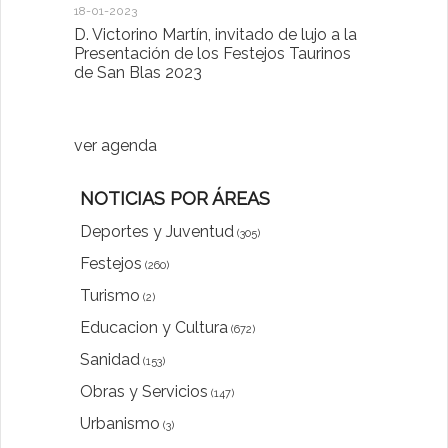
18-01-2023
D. Victorino Martín, invitado de lujo a la
28-01-2022
Presentación de los Festejos Taurinos
de San Blas 2023
"Comenzam
luna"
ver agenda
NOTICIAS POR ÁREAS
Deportes y Juventud
(305)
Festejos
(260)
Turismo
(2)
Educacion y Cultura
(672)
Sanidad
(153)
Obras y Servicios
(147)
Urbanismo
(3)