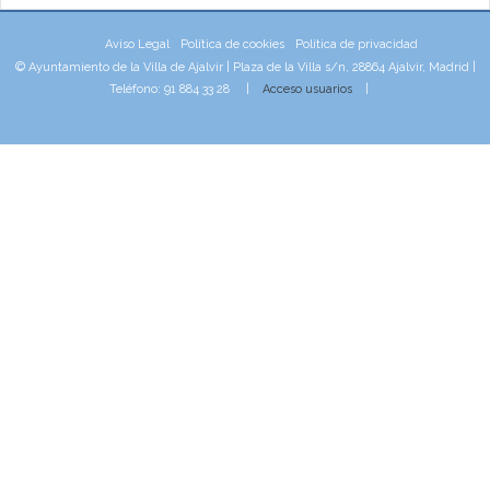
Aviso Legal
Política de cookies
Política de privacidad
© Ayuntamiento de la Villa de Ajalvir | Plaza de la Villa s/n, 28864 Ajalvir, Madrid |
Teléfono: 91 884 33 28 |
Acceso usuarios
|