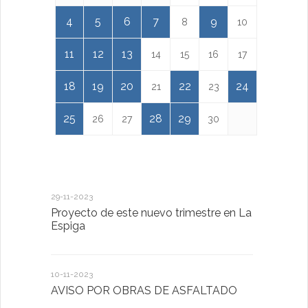
4
5
6
7
9
8
10
11
12
13
14
15
16
17
18
19
20
22
24
21
23
25
28
29
26
27
30
29-11-2023
18-01-2023
Proyecto de este nuevo trimestre en La
LA IMPOR
Espiga
MENTAL
10-11-2023
13-01-2023
AVISO POR OBRAS DE ASFALTADO
Taller de 