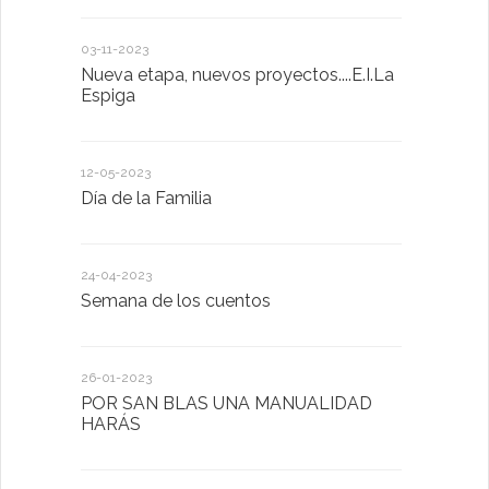
03-11-2023
20-10-2022
Nueva etapa, nuevos proyectos....E.I.La
Descubrimo
Espiga
diferente
12-05-2023
20-10-2022
Día de la Familia
Los sentid
24-04-2023
30-05-2022
Semana de los cuentos
Homenaje 
26-01-2023
30-03-2022
POR SAN BLAS UNA MANUALIDAD
El Ayuntam
HARÁS
en la Plat
Sector Pub
Cláusulas A