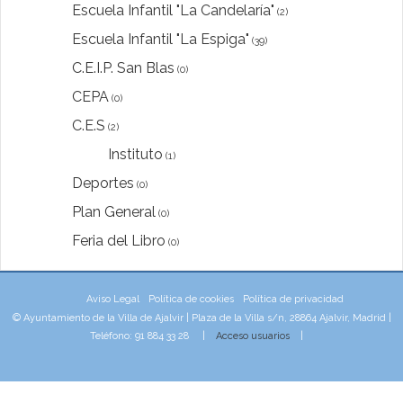
Escuela Infantil "La Candelaría"
(2)
Escuela Infantil "La Espiga"
(39)
C.E.I.P. San Blas
(0)
CEPA
(0)
C.E.S
(2)
Instituto
(1)
Deportes
(0)
Plan General
(0)
Feria del Libro
(0)
Aviso Legal
Política de cookies
Política de privacidad
© Ayuntamiento de la Villa de Ajalvir | Plaza de la Villa s/n, 28864 Ajalvir, Madrid |
Teléfono: 91 884 33 28 |
Acceso usuarios
|