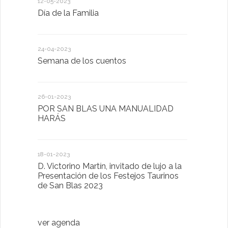
12-05-2023
20-10-2022
Día de la Familia
Los sentid
24-04-2023
30-05-2022
Semana de los cuentos
Homenaje 
26-01-2023
30-03-2022
POR SAN BLAS UNA MANUALIDAD
El Ayuntam
HARÁS
en la Plat
Sector Pub
Cláusulas A
18-01-2023
D. Victorino Martín, invitado de lujo a la
28-01-2022
Presentación de los Festejos Taurinos
de San Blas 2023
"Comenzam
luna"
ver agenda