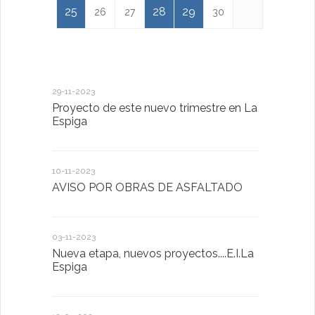
25
28
29
26
27
30
29-11-2023
18-01-2023
Proyecto de este nuevo trimestre en La
LA IMPOR
Espiga
MENTAL
10-11-2023
13-01-2023
AVISO POR OBRAS DE ASFALTADO
Taller de 
03-11-2023
20-10-2022
Nueva etapa, nuevos proyectos....E.I.La
Descubrimo
Espiga
diferente