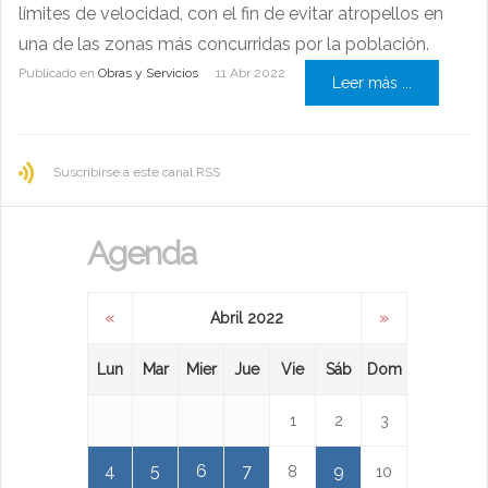
límites de velocidad, con el fin de evitar atropellos en
una de las zonas más concurridas por la población.
Publicado en
Obras y Servicios
11 Abr 2022
Leer más ...
Suscribirse a este canal RSS
Agenda
«
»
Abril 2022
Lun
Mar
Mier
Jue
Vie
Sáb
Dom
1
2
3
4
5
6
7
9
8
10