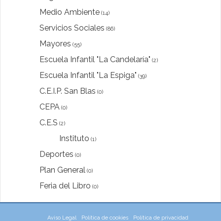
Medio Ambiente
(14)
Servicios Sociales
(86)
Mayores
(55)
Escuela Infantil "La Candelaría"
(2)
Escuela Infantil "La Espiga"
(39)
C.E.I.P. San Blas
(0)
CEPA
(0)
C.E.S
(2)
Instituto
(1)
Deportes
(0)
Plan General
(0)
Feria del Libro
(0)
Aviso Legal
Política de cookies
Política de privacidad