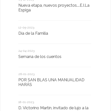
Nueva etapa, nuevos proyectos....E.I.La
Descubrimo
Espiga
diferente
12-05-2023
20-10-2022
Día de la Familia
Los sentid
24-04-2023
30-05-2022
Semana de los cuentos
Homenaje 
26-01-2023
30-03-2022
POR SAN BLAS UNA MANUALIDAD
El Ayuntam
HARÁS
en la Plat
Sector Pub
Cláusulas A
18-01-2023
D. Victorino Martín, invitado de lujo a la