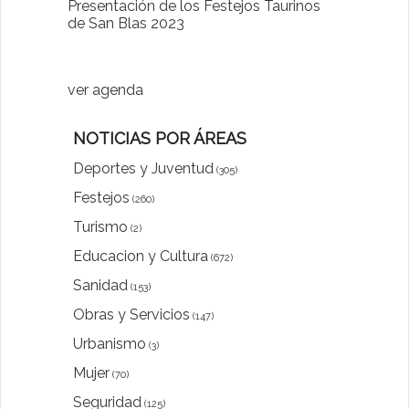
28-01-2022
Presentación de los Festejos Taurinos
de San Blas 2023
"Comenzam
luna"
ver agenda
NOTICIAS POR ÁREAS
Deportes y Juventud
(305)
Festejos
(260)
Turismo
(2)
Educacion y Cultura
(672)
Sanidad
(153)
Obras y Servicios
(147)
Urbanismo
(3)
Mujer
(70)
Seguridad
(125)