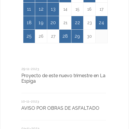
11
12
13
14
15
16
17
18
19
20
22
24
21
23
25
28
29
26
27
30
29-11-2023
18-01-2023
Proyecto de este nuevo trimestre en La
LA IMPOR
Espiga
MENTAL
10-11-2023
13-01-2023
AVISO POR OBRAS DE ASFALTADO
Taller de 
03-11-2023
20-10-2022