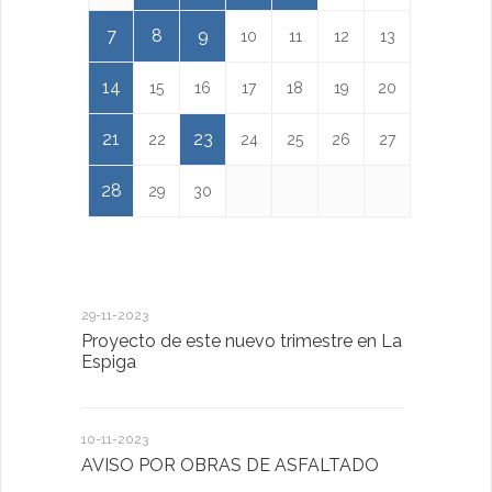
7
8
9
10
11
12
13
14
15
16
17
18
19
20
21
23
22
24
25
26
27
28
29
30
29-11-2023
18-01-2023
Proyecto de este nuevo trimestre en La
LA IMPOR
Espiga
MENTAL
10-11-2023
13-01-2023
AVISO POR OBRAS DE ASFALTADO
Taller de 