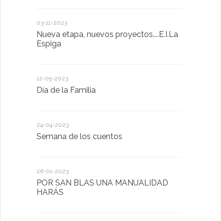
03-11-2023
20-10-2022
Nueva etapa, nuevos proyectos....E.I.La
Descubrimo
Espiga
diferente
12-05-2023
20-10-2022
Día de la Familia
Los sentid
24-04-2023
30-05-2022
Semana de los cuentos
Homenaje 
26-01-2023
30-03-2022
POR SAN BLAS UNA MANUALIDAD
El Ayuntam
HARÁS
en la Plat
Sector Pub
Cláusulas A