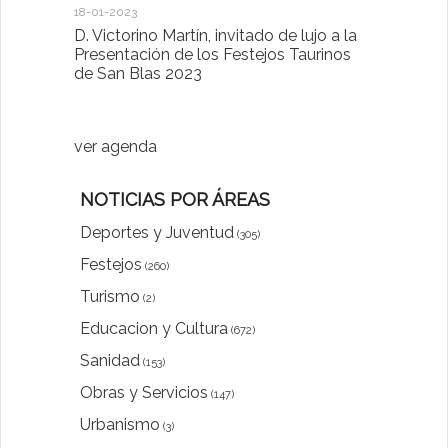
18-01-2023
D. Victorino Martín, invitado de lujo a la
28-01-2022
Presentación de los Festejos Taurinos
de San Blas 2023
"Comenzam
luna"
ver agenda
NOTICIAS POR ÁREAS
Deportes y Juventud
(305)
Festejos
(260)
Turismo
(2)
Educacion y Cultura
(672)
Sanidad
(153)
Obras y Servicios
(147)
Urbanismo
(3)