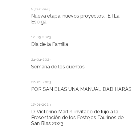
20
03-11-2023
De
Nueva etapa, nuevos proyectos....E.I.La
di
Espiga
20
12-05-2023
Lo
Día de la Familia
30
24-04-2023
Ho
Semana de los cuentos
30
26-01-2023
El
POR SAN BLAS UNA MANUALIDAD HARÁS
la
Pu
Ad
18-01-2023
D. Victorino Martín, invitado de lujo a la
28
Presentación de los Festejos Taurinos de
San Blas 2023
"C