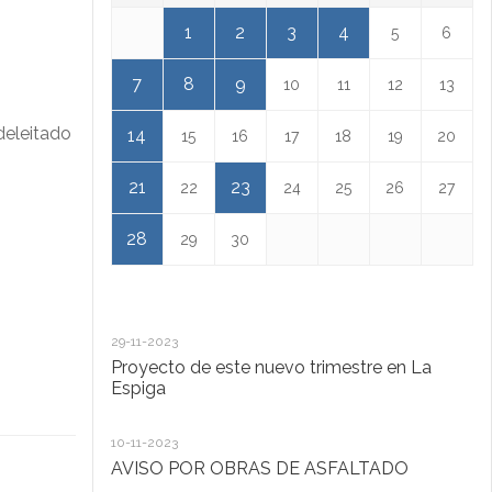
1
2
3
4
5
6
7
8
9
10
11
12
13
deleitado
14
15
16
17
18
19
20
21
23
22
24
25
26
27
28
29
30
29-11-2023
18
Proyecto de este nuevo trimestre en La
L
Espiga
13
10-11-2023
Ta
AVISO POR OBRAS DE ASFALTADO