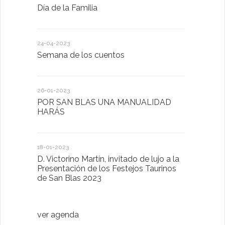
Día de la Familia
Los sentid
24-04-2023
30-05-2022
Semana de los cuentos
Homenaje 
26-01-2023
30-03-2022
POR SAN BLAS UNA MANUALIDAD
El Ayuntam
HARÁS
en la Plat
Sector Pub
Cláusulas A
18-01-2023
D. Victorino Martín, invitado de lujo a la
28-01-2022
Presentación de los Festejos Taurinos
de San Blas 2023
"Comenzam
luna"
ver agenda