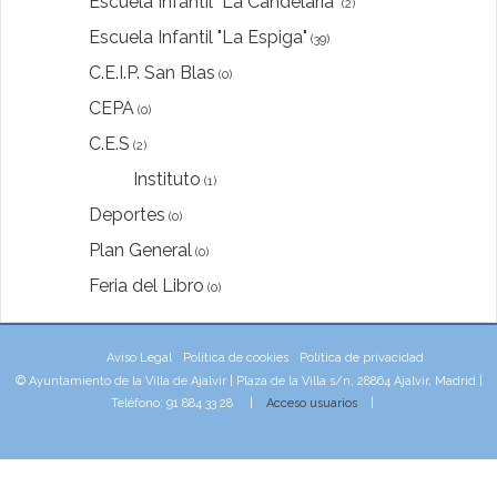
Escuela Infantil "La Candelaría"
(2)
Escuela Infantil "La Espiga"
(39)
C.E.I.P. San Blas
(0)
CEPA
(0)
C.E.S
(2)
Instituto
(1)
Deportes
(0)
Plan General
(0)
Feria del Libro
(0)
Aviso Legal
Política de cookies
Política de privacidad
© Ayuntamiento de la Villa de Ajalvir | Plaza de la Villa s/n, 28864 Ajalvir, Madrid |
Teléfono: 91 884 33 28 |
Acceso usuarios
|