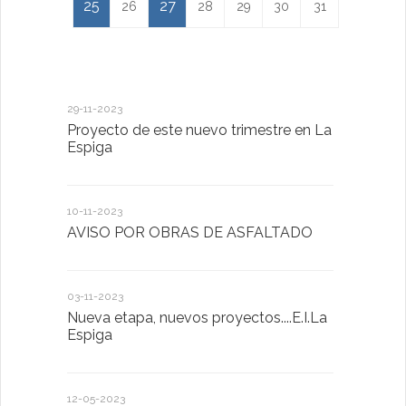
25
27
26
28
29
30
31
29-11-2023
18-01-2023
Proyecto de este nuevo trimestre en La
LA IMPOR
Espiga
MENTAL
10-11-2023
13-01-2023
AVISO POR OBRAS DE ASFALTADO
Taller de 
03-11-2023
20-10-2022
Nueva etapa, nuevos proyectos....E.I.La
Descubrimo
Espiga
diferente
12-05-2023
20-10-2022