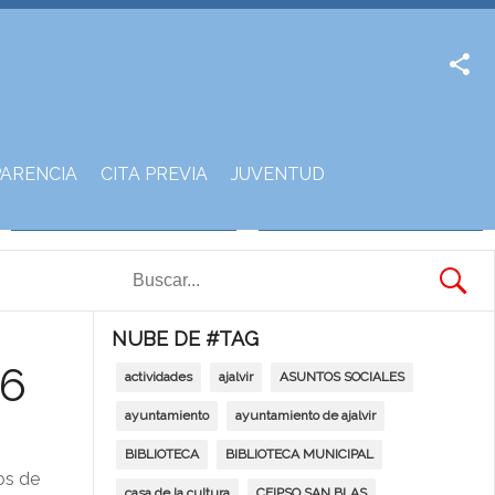
Facebook
Twitter
ARENCIA
CITA PREVIA
JUVENTUD
NUBE DE #TAG
26
actividades
ajalvir
ASUNTOS SOCIALES
ayuntamiento
ayuntamiento de ajalvir
BIBLIOTECA
BIBLIOTECA MUNICIPAL
os de
casa de la cultura
CEIPSO SAN BLAS