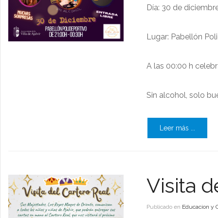
Día: 30 de diciembr
Lugar: Pabellón Pol
A las 00:00 h celeb
Sin alcohol, solo bu
Leer más ...
Visita d
Publicado en
Educacion y 