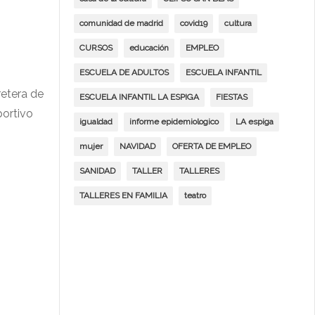
comunidad de madrid
covid19
cultura
CURSOS
educación
EMPLEO
ESCUELA DE ADULTOS
ESCUELA INFANTIL
retera de
ESCUELA INFANTIL LA ESPIGA
FIESTAS
portivo
igualdad
informe epidemiologico
LA espiga
mujer
NAVIDAD
OFERTA DE EMPLEO
SANIDAD
TALLER
TALLERES
TALLERES EN FAMILIA
teatro