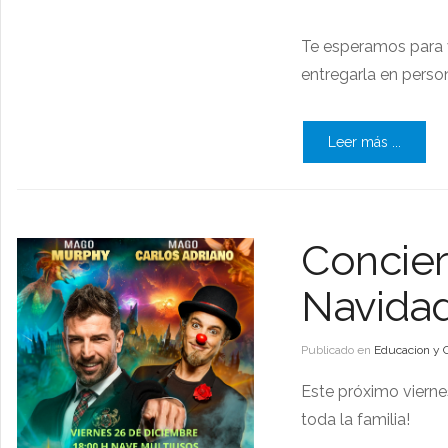
Te esperamos para vi
entregarla en perso
Leer más ...
Concier
Navida
Publicado en
Educacion y 
Este próximo vierne
toda la familia!