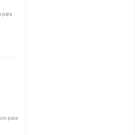
a para
usos para