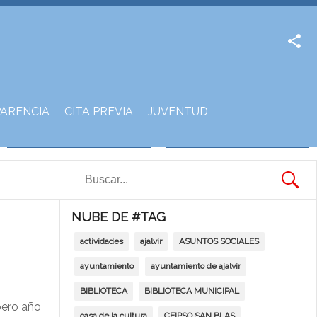
Facebook
Twitter
ARENCIA
CITA PREVIA
JUVENTUD
NUBE DE #TAG
actividades
ajalvir
ASUNTOS SOCIALES
ayuntamiento
ayuntamiento de ajalvir
BIBLIOTECA
BIBLIOTECA MUNICIPAL
pero año
casa de la cultura
CEIPSO SAN BLAS