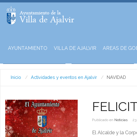
AYUNTAMIENTO
VILLA DE AJALVIR
AREAS DE GO
Inicio
Actividades y eventos en Ajalvir
NAVIDAD
FELICI
Publicado en
Noticias
23
El Alcalde y la Cor