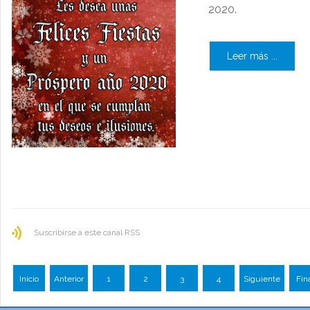
2020.
Leer más ...
Suscribirse a este canal RSS
Inicio
Anterior
1
2
3
4
Siguiente
Fin