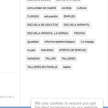
comunidad de madrid
covid19
cultura
CURSOS
educación
EMPLEO
ESCUELA DE ADULTOS
ESCUELA INFANTIL
ESCUELA INFANTIL LA ESPIGA
FIESTAS
igualdad
informe epidemiologico
LA espiga
mujer
NAVIDAD
OFERTA DE EMPLEO
SANIDAD
TALLER
TALLERES
TALLERES EN FAMILIA
teatro
gina 4 de 4
We use cookies to ensure you get
the best experience on our website