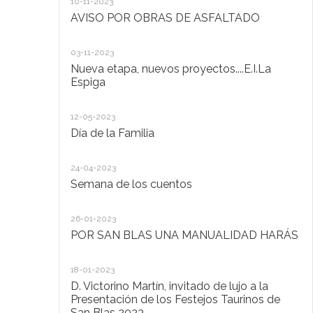
10-11-2023
Ta
AVISO POR OBRAS DE ASFALTADO
20
03-11-2023
De
Nueva etapa, nuevos proyectos....E.I.La
di
Espiga
20
12-05-2023
Lo
Día de la Familia
30
24-04-2023
Ho
Semana de los cuentos
30
26-01-2023
El
POR SAN BLAS UNA MANUALIDAD HARÁS
la
Pu
Ad
18-01-2023
D. Victorino Martín, invitado de lujo a la
28
Presentación de los Festejos Taurinos de
San Blas 2023
"C