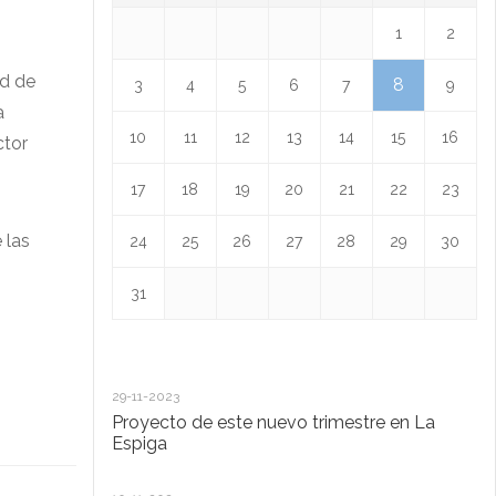
1
2
ad de
8
3
4
5
6
7
9
a
10
11
12
13
14
15
16
ctor
17
18
19
20
21
22
23
 las
24
25
26
27
28
29
30
31
29-11-2023
18
Proyecto de este nuevo trimestre en La
L
Espiga
13