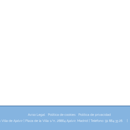
Aviso Legal
Política de cookies
Política de privacidad
illa de Ajalvir | Plaza de la Villa s/n, 28864 Ajalvir, Madrid | Teléfono: 91 884 33 28 
aw