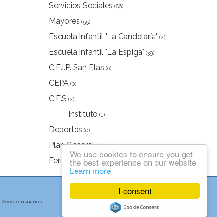
Servicios Sociales
(86)
Mayores
(55)
Escuela Infantil "La Candelaría"
(2)
Escuela Infantil "La Espiga"
(39)
C.E.I.P. San Blas
(0)
CEPA
(0)
C.E.S
(2)
Instituto
(1)
Deportes
(0)
Plan General
(0)
We use cookies to ensure you get
Feria del Libro
the best experience on our website
(0)
Learn more
I consent
|
Acceso usuarios
|