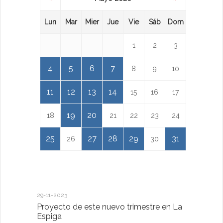
Lun
Mar
Mier
Jue
Vie
Sáb
Dom
1
2
3
4
5
6
7
8
9
10
11
12
13
14
15
16
17
19
20
18
21
22
23
24
25
27
28
29
31
26
30
29-11-2023
18-01-2023
Proyecto de este nuevo trimestre en La
LA IMPOR
Espiga
MENTAL