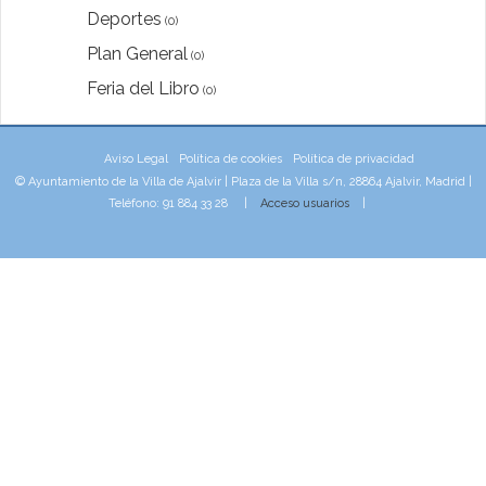
Deportes
(0)
Plan General
(0)
Feria del Libro
(0)
Aviso Legal
Política de cookies
Política de privacidad
© Ayuntamiento de la Villa de Ajalvir | Plaza de la Villa s/n, 28864 Ajalvir, Madrid |
Teléfono: 91 884 33 28 |
Acceso usuarios
|