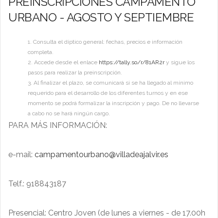
PREINSCRIPCIONES CAMPAMENTO
URBANO - AGOSTO Y SEPTIEMBRE
Consulta el díptico general: fechas, precios e información
completa.
Accede desde el enlace
https://tally.so/r/81AR2r
y sigue los
pasos para realizar la preinscripción.
Al finalizar el plazo, se comunicará si se ha llegado al mínimo
requerido para el desarrollo de los diferentes turnos y en ese
momento se podrá formalizar la inscripción y pago. De no llevarse
a cabo no se hará ningún cargo.
PARA MÁS INFORMACIÓN:
e-mail:
campamentourbano@villadeajalvir.es
Telf.: 918843187
Presencial: Centro Joven (de lunes a viernes - de 17.00h