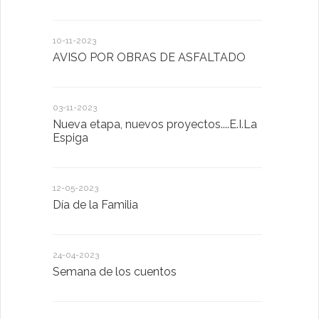
10-11-2023
13-01-2023
AVISO POR OBRAS DE ASFALTADO
Taller de 
03-11-2023
20-10-2022
Nueva etapa, nuevos proyectos....E.I.La
Descubrimo
Espiga
diferente
12-05-2023
20-10-2022
Día de la Familia
Los sentid
24-04-2023
30-05-2022
Semana de los cuentos
Homenaje 