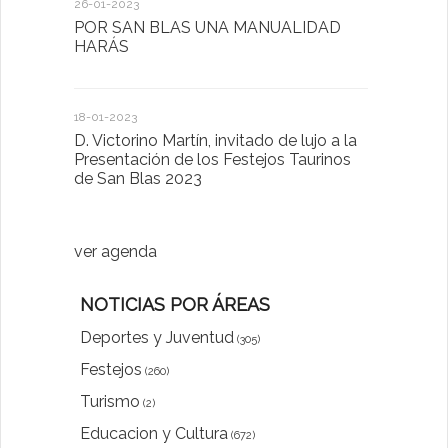
26-01-2023
30-03-2022
POR SAN BLAS UNA MANUALIDAD
El Ayuntam
HARÁS
en la Plat
Sector Pub
Cláusulas A
18-01-2023
D. Victorino Martín, invitado de lujo a la
28-01-2022
Presentación de los Festejos Taurinos
de San Blas 2023
"Comenzam
luna"
ver agenda
NOTICIAS POR ÁREAS
Deportes y Juventud
(305)
Festejos
(260)
Turismo
(2)
Educacion y Cultura
(672)