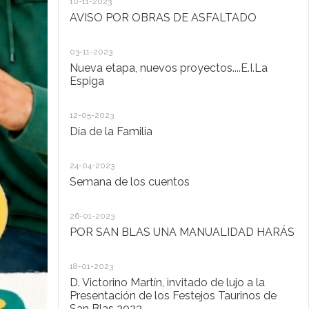
10-11-2023
Ta
AVISO POR OBRAS DE ASFALTADO
20
03-11-2023
De
Nueva etapa, nuevos proyectos....E.I.La
di
Espiga
20
12-05-2023
Lo
Día de la Familia
30
24-04-2023
Ho
Semana de los cuentos
30
26-01-2023
El
POR SAN BLAS UNA MANUALIDAD HARÁS
la
Pu
Ad
18-01-2023
D. Victorino Martín, invitado de lujo a la
28
Presentación de los Festejos Taurinos de
San Blas 2023
"C