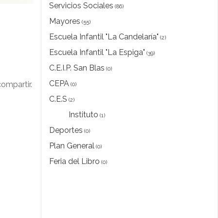
Servicios Sociales
(86)
Mayores
(55)
Escuela Infantil "La Candelaría"
(2)
Escuela Infantil "La Espiga"
(39)
C.E.I.P. San Blas
(0)
CEPA
ompartir.
(0)
C.E.S
(2)
Instituto
(1)
Deportes
(0)
Plan General
(0)
Feria del Libro
(0)