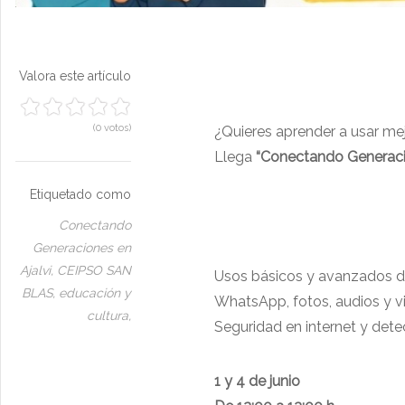
Valora este artículo
(0 votos)
¿Quieres aprender a usar mej
Llega
“Conectando Generac
Etiquetado como
Conectando
Generaciones en
Ajalvi,
CEIPSO SAN
Usos básicos y avanzados d
BLAS,
educación y
WhatsApp, fotos, audios y 
cultura,
Seguridad en internet y dete
1 y 4 de junio