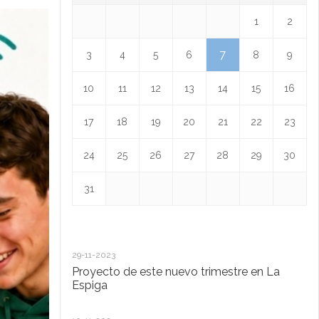
1
2
7
3
4
5
6
8
9
10
11
12
13
14
15
16
17
18
19
20
21
22
23
24
25
26
27
28
29
30
31
29-11-2023
18
Proyecto de este nuevo trimestre en La
L
Espiga
13