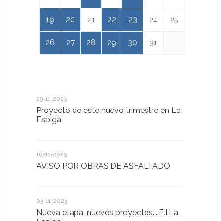
19
20
22
23
21
24
25
26
27
28
29
30
31
29-11-2023
18-01-2023
Proyecto de este nuevo trimestre en La
LA IMPOR
Espiga
MENTAL
10-11-2023
13-01-2023
AVISO POR OBRAS DE ASFALTADO
Taller de 
03-11-2023
20-10-2022
Nueva etapa, nuevos proyectos....E.I.La
Descubrimo