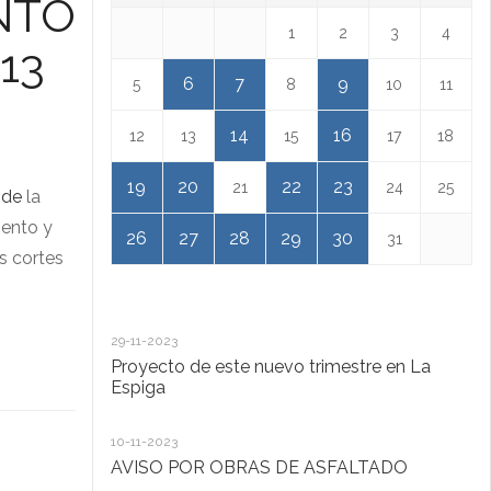
NTO
1
2
3
4
13
6
7
9
5
8
10
11
14
16
12
13
15
17
18
19
20
22
23
21
24
25
 de
la
iento y
26
27
28
29
30
31
s cortes
29-11-2023
18
Proyecto de este nuevo trimestre en La
L
Espiga
13
10-11-2023
Ta
AVISO POR OBRAS DE ASFALTADO