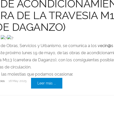
 DE ACONDICIONAMIE
RA DE LA TRAVESIA M1
DE DAGANZO)
S
 de Obras, Servicios y Urbanismo, se comunica a los
vecin@s
o este próximo lunes 19 de mayo, de las obras de acondicionam
ía M113 (carretera de Daganzo), con los consiguientes posible
as de circulación.
las molestias que podamos ocasionar.
cios
16 May 2025
Leer más ...