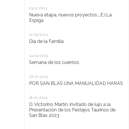
20
03-11-2023
De
Nueva etapa, nuevos proyectos....E.I.La
di
Espiga
20
12-05-2023
Lo
Día de la Familia
30
24-04-2023
Ho
Semana de los cuentos
30
26-01-2023
El
POR SAN BLAS UNA MANUALIDAD HARÁS
la
Pu
Ad
18-01-2023
D. Victorino Martín, invitado de lujo a la
28
Presentación de los Festejos Taurinos de
San Blas 2023
"C