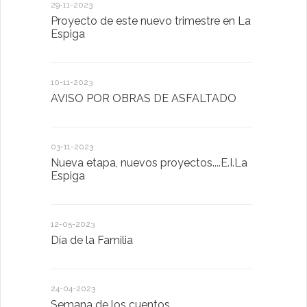
29-11-2023
18-01-2023
Proyecto de este nuevo trimestre en La
LA IMPOR
Espiga
MENTAL
10-11-2023
13-01-2023
AVISO POR OBRAS DE ASFALTADO
Taller de 
03-11-2023
20-10-2022
Nueva etapa, nuevos proyectos....E.I.La
Descubrimo
Espiga
diferente
12-05-2023
20-10-2022
Día de la Familia
Los sentid
24-04-2023
30-05-2022
Semana de los cuentos
Homenaje 