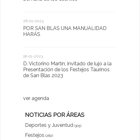
26-01-2023
30-03-2022
POR SAN BLAS UNA MANUALIDAD
El Ayuntam
HARÁS
en la Plat
Sector Pub
Cláusulas A
18-01-2023
D. Victorino Martín, invitado de lujo a la
28-01-2022
Presentación de los Festejos Taurinos
de San Blas 2023
"Comenzam
luna"
ver agenda
NOTICIAS POR ÁREAS
Deportes y Juventud
(305)
Festejos
(260)