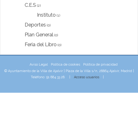
C.E.S
(2)
Instituto
(1)
Deportes
(0)
Plan General
(0)
Feria del Libro
(0)
Aviso Legal
Política de cookies
Política de privacidad
© Ayuntamiento de la Villa de Ajalvir | Plaza de la Villa s/n, 28864 Ajalvir, Madrid |
Teléfono: 91 884 33 28 |
Acceso usuarios
|