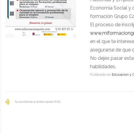
Economía Social y 
formación Grupo Co
El proceso de inscrip
www.miformaciongr
en el que te intere
asegurarse de que 
No dejes pasar esta
habilidades.
Publicado en
Educacion y 
Suscribirse a este canal RSS