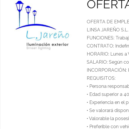
OFERT
OFERTA DE EMPL
LINSA JAREÑO S.L. ne
FUNCIONES: Trabajos
CONTRATO: Indefin
HORARIO: Lunes a V
SALARIO: Según co
INCORPORACIÓN: I
REQUISITOS:
• Persona responsab
• Edad superior a 4
• Experiencia en el 
• Se valorará dispon
• Valorable la poses
• Preferible con veh