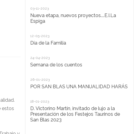
20
03-11-2023
De
Nueva etapa, nuevos proyectos....E.I.La
di
Espiga
20
12-05-2023
Lo
Día de la Familia
30
24-04-2023
Ho
Semana de los cuentos
30
26-01-2023
El
POR SAN BLAS UNA MANUALIDAD HARÁS
la
Pu
Ad
alidad.
18-01-2023
e estos
D. Victorino Martín, invitado de lujo a la
28
Presentación de los Festejos Taurinos de
San Blas 2023
"C
,
Trabajo y