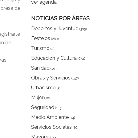
ver agenda
mpresa de
NOTICIAS POR ÁREAS
Deportes y Juventud
(305)
egistrarte
Festejos
(260)
án de
Turismo
(2)
Educacion y Cultura
(672)
vas
Sanidad
(153)
Obras y Servicios
(147)
Urbanismo
(3)
Mujer
(70)
Seguridad
(125)
Medio Ambiente
(14)
Servicios Sociales
(86)
Mayores
(55)