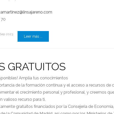
amartinez@linsajareno.com
 70
 Sep 2023
Leer más ...
S GRATUITOS
isponibles! Amplía tus conocimientos
tancia de la formación continua y el acceso a recursos de c
omentar el crecimiento personal y profesional, y creemos qu
 valioso recurso para ti.
amente gratuitos financiados por la Consejería de Economía
e la Comunidad de Madrid, así como por los Ministerios de 