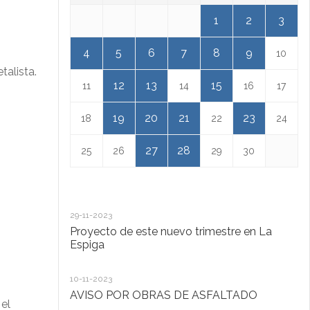
1
2
3
4
5
6
7
8
9
10
talista.
12
13
15
11
14
16
17
19
20
21
23
18
22
24
27
28
25
26
29
30
29-11-2023
18
Proyecto de este nuevo trimestre en La
L
Espiga
13
10-11-2023
Ta
AVISO POR OBRAS DE ASFALTADO
 el