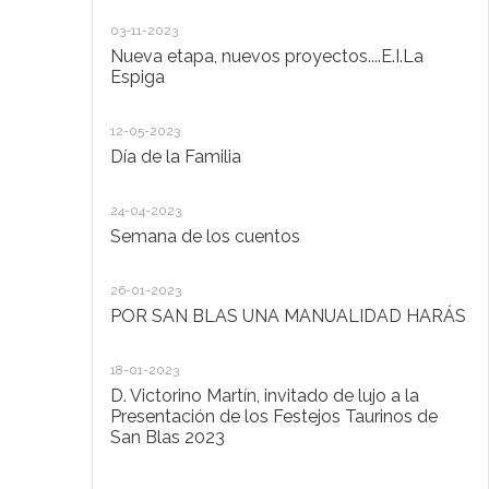
20
03-11-2023
De
Nueva etapa, nuevos proyectos....E.I.La
di
Espiga
20
12-05-2023
Lo
Día de la Familia
30
24-04-2023
Ho
Semana de los cuentos
30
26-01-2023
El
POR SAN BLAS UNA MANUALIDAD HARÁS
la
Pu
Ad
18-01-2023
D. Victorino Martín, invitado de lujo a la
28
Presentación de los Festejos Taurinos de
San Blas 2023
"C