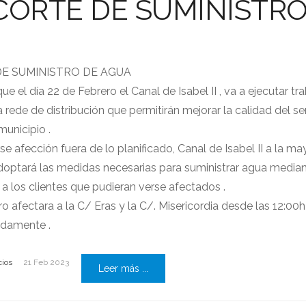
CORTE DE SUMINISTRO
DE SUMINISTRO DE
AGUA
el día 22 de Febrero el Canal de Isabel II , va a ejecutar tr
rede de distribución que permitirán mejorar la calidad del se
municipio .
e afección fuera de lo planificado, Canal de Isabel II a la ma
doptará las medidas necesarias para suministrar agua media
 a los clientes que pudieran verse afectados .
ro afectara a la C/ Eras y la C/. Misericordia desde las 12:00
adamente .
cios
21 Feb 2023
Leer más ...