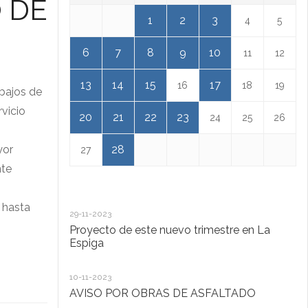
 DE
1
2
3
4
5
6
7
8
9
10
11
12
13
14
15
17
16
18
19
abajos de
rvicio
20
21
22
23
24
25
26
yor
28
27
nte
h hasta
29-11-2023
18
Proyecto de este nuevo trimestre en La
L
Espiga
13
10-11-2023
Ta
AVISO POR OBRAS DE ASFALTADO