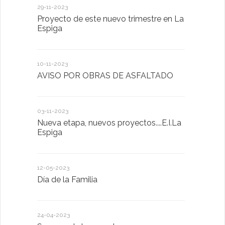
29-11-2023
18-01-2023
Proyecto de este nuevo trimestre en La
LA IMPOR
Espiga
MENTAL
10-11-2023
13-01-2023
AVISO POR OBRAS DE ASFALTADO
Taller de 
03-11-2023
20-10-2022
Nueva etapa, nuevos proyectos....E.I.La
Descubrimo
Espiga
diferente
12-05-2023
20-10-2022
Día de la Familia
Los sentid
24-04-2023
30-05-2022