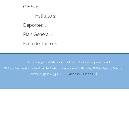
C.E.S
(2)
Instituto
(1)
Deportes
(0)
Plan General
(0)
Feria del Libro
(0)
Aviso Legal
Política de cookies
Política de privacidad
© Ayuntamiento de la Villa de Ajalvir | Plaza de la Villa s/n, 28864 Ajalvir, Madrid |
Teléfono: 91 884 33 28 |
Acceso usuarios
|