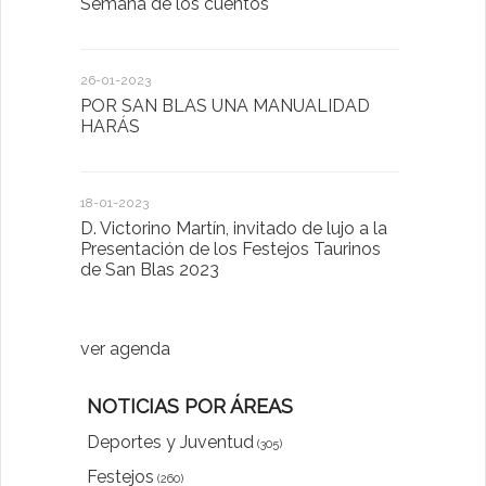
Semana de los cuentos
Homenaje 
26-01-2023
30-03-2022
POR SAN BLAS UNA MANUALIDAD
El Ayuntam
HARÁS
en la Plat
Sector Pub
Cláusulas A
18-01-2023
D. Victorino Martín, invitado de lujo a la
28-01-2022
Presentación de los Festejos Taurinos
de San Blas 2023
"Comenzam
luna"
ver agenda
NOTICIAS POR ÁREAS
Deportes y Juventud
(305)
Festejos
(260)