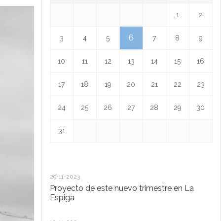
1
2
6
3
4
5
7
8
9
10
11
12
13
14
15
16
17
18
19
20
21
22
23
24
25
26
27
28
29
30
31
29-11-2023
18
Proyecto de este nuevo trimestre en La
L
Espiga
13