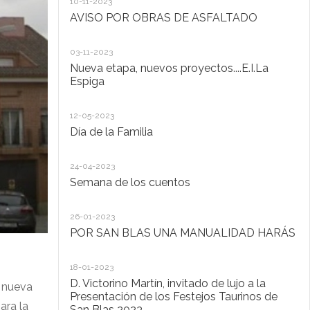
10-11-2023
Ta
AVISO POR OBRAS DE ASFALTADO
20
03-11-2023
De
Nueva etapa, nuevos proyectos....E.I.La
di
Espiga
20
12-05-2023
Lo
Día de la Familia
30
24-04-2023
Ho
Semana de los cuentos
30
26-01-2023
El
POR SAN BLAS UNA MANUALIDAD HARÁS
la
Pu
Ad
18-01-2023
D. Victorino Martín, invitado de lujo a la
a nueva
28
Presentación de los Festejos Taurinos de
ara la
San Blas 2023
"C