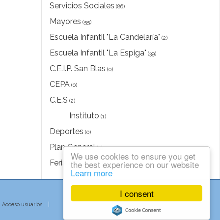
Servicios Sociales
(86)
Mayores
(55)
Escuela Infantil "La Candelaría"
(2)
Escuela Infantil "La Espiga"
(39)
C.E.I.P. San Blas
(0)
CEPA
(0)
C.E.S
(2)
Instituto
(1)
Deportes
(0)
Plan General
(0)
We use cookies to ensure you get
Feria del Libro
the best experience on our website
(0)
Learn more
I consent
|
Acceso usuarios
|