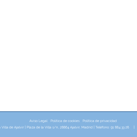
Aviso Legal
Política de cookies
Política de privacidad
illa de Ajalvir | Plaza de la Villa s/n, 28864 Ajalvir, Madrid | Teléfono: 91 884 33 28 
aw