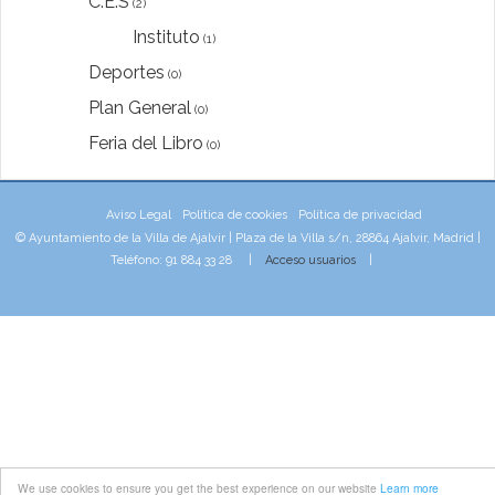
C.E.S
(2)
Instituto
(1)
Deportes
(0)
Plan General
(0)
Feria del Libro
(0)
Aviso Legal
Política de cookies
Política de privacidad
© Ayuntamiento de la Villa de Ajalvir | Plaza de la Villa s/n, 28864 Ajalvir, Madrid |
Teléfono: 91 884 33 28 |
Acceso usuarios
|
We use cookies to ensure you get the best experience on our website
Learn more