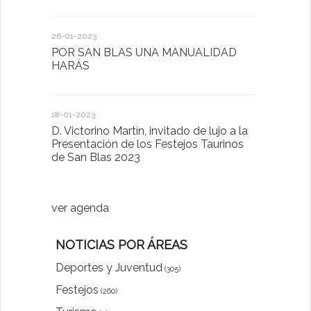
26-01-2023
30-03-2022
POR SAN BLAS UNA MANUALIDAD
El Ayuntam
HARÁS
en la Plat
Sector Pub
Cláusulas A
18-01-2023
D. Victorino Martín, invitado de lujo a la
28-01-2022
Presentación de los Festejos Taurinos
de San Blas 2023
"Comenzam
luna"
ver agenda
NOTICIAS POR ÁREAS
Deportes y Juventud
(305)
Festejos
(260)