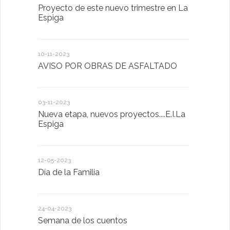
Proyecto de este nuevo trimestre en La
LA IMPOR
Espiga
MENTAL
10-11-2023
13-01-2023
AVISO POR OBRAS DE ASFALTADO
Taller de 
03-11-2023
20-10-2022
Nueva etapa, nuevos proyectos....E.I.La
Descubrimo
Espiga
diferente
12-05-2023
20-10-2022
Día de la Familia
Los sentid
24-04-2023
30-05-2022
Semana de los cuentos
Homenaje 