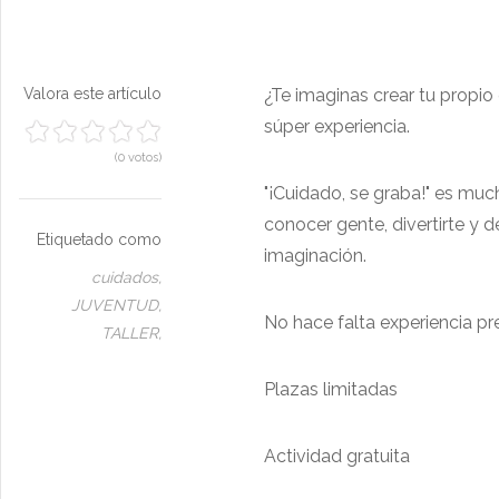
Valora este artículo
¿Te imaginas crear tu propio
súper experiencia.
(0 votos)
"¡Cuidado, se graba!" es much
conocer gente, divertirte y 
Etiquetado como
imaginación.
cuidados,
JUVENTUD,
No hace falta experiencia pre
TALLER,
Plazas limitadas
Actividad gratuita