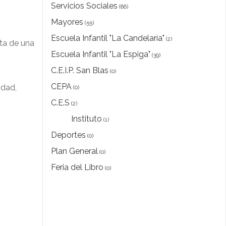
Servicios Sociales
(86)
Mayores
(55)
Escuela Infantil "La Candelaría"
(2)
uta de una
Escuela Infantil "La Espiga"
(39)
C.E.I.P. San Blas
(0)
CEPA
idad,
(0)
C.E.S
(2)
Instituto
(1)
Deportes
(0)
Plan General
(0)
Feria del Libro
(0)