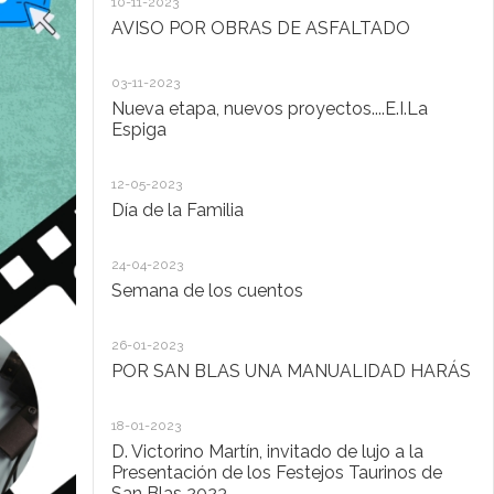
10-11-2023
Ta
AVISO POR OBRAS DE ASFALTADO
20
03-11-2023
De
Nueva etapa, nuevos proyectos....E.I.La
di
Espiga
20
12-05-2023
Lo
Día de la Familia
30
24-04-2023
Ho
Semana de los cuentos
30
26-01-2023
El
POR SAN BLAS UNA MANUALIDAD HARÁS
la
Pu
Ad
18-01-2023
D. Victorino Martín, invitado de lujo a la
28
Presentación de los Festejos Taurinos de
San Blas 2023
"C