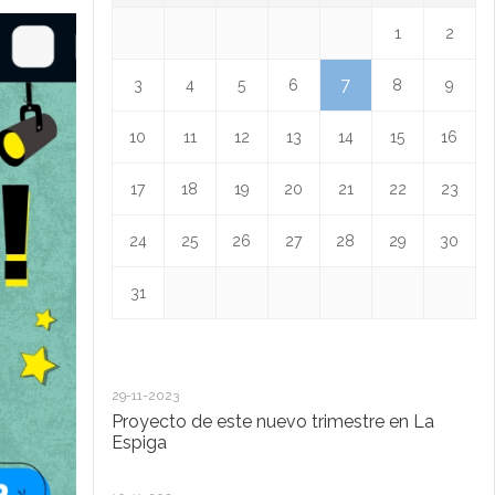
1
2
7
3
4
5
6
8
9
10
11
12
13
14
15
16
17
18
19
20
21
22
23
24
25
26
27
28
29
30
31
29-11-2023
18
Proyecto de este nuevo trimestre en La
L
Espiga
13