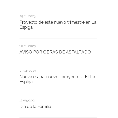
29-11-2023
18-01-2023
Proyecto de este nuevo trimestre en La
LA IMPOR
Espiga
MENTAL
10-11-2023
13-01-2023
AVISO POR OBRAS DE ASFALTADO
Taller de 
03-11-2023
20-10-2022
Nueva etapa, nuevos proyectos....E.I.La
Descubrimo
Espiga
diferente
12-05-2023
20-10-2022
Día de la Familia
Los sentid