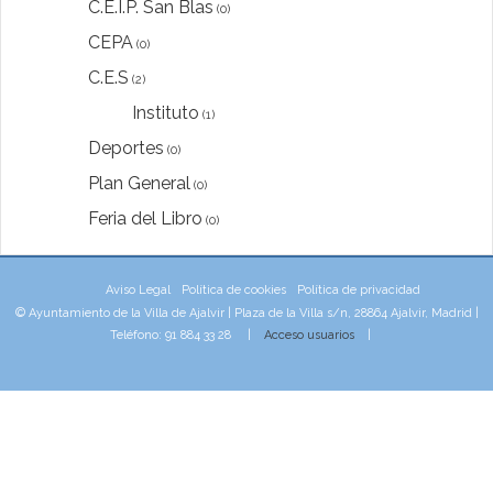
C.E.I.P. San Blas
(0)
CEPA
(0)
C.E.S
(2)
Instituto
(1)
Deportes
(0)
Plan General
(0)
Feria del Libro
(0)
Aviso Legal
Política de cookies
Política de privacidad
© Ayuntamiento de la Villa de Ajalvir | Plaza de la Villa s/n, 28864 Ajalvir, Madrid |
Teléfono: 91 884 33 28 |
Acceso usuarios
|