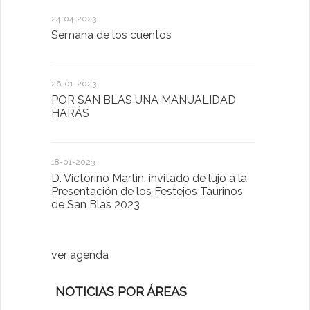
24-04-2023
30-05-2022
Semana de los cuentos
Homenaje 
26-01-2023
30-03-2022
POR SAN BLAS UNA MANUALIDAD
El Ayuntam
HARÁS
en la Plat
Sector Pub
Cláusulas A
18-01-2023
D. Victorino Martín, invitado de lujo a la
28-01-2022
Presentación de los Festejos Taurinos
de San Blas 2023
"Comenzam
luna"
ver agenda
NOTICIAS POR ÁREAS