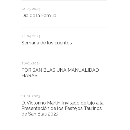
12-05-2023
20-10-2022
Día de la Familia
Los sentid
24-04-2023
30-05-2022
Semana de los cuentos
Homenaje 
26-01-2023
30-03-2022
POR SAN BLAS UNA MANUALIDAD
El Ayuntam
HARÁS
en la Plat
Sector Pub
Cláusulas A
18-01-2023
D. Victorino Martín, invitado de lujo a la
28-01-2022
Presentación de los Festejos Taurinos
de San Blas 2023
"Comenzam
luna"