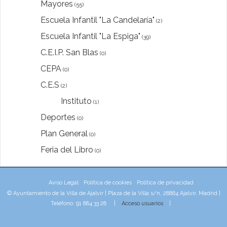
Mayores
(55)
Escuela Infantil "La Candelaría"
(2)
Escuela Infantil "La Espiga"
(39)
C.E.I.P. San Blas
(0)
CEPA
(0)
C.E.S
(2)
Instituto
(1)
Deportes
(0)
Plan General
(0)
Feria del Libro
(0)
Aviso Legal
Política de cookies
Política de privacidad
© Ayuntamiento de la Villa de Ajalvir | Plaza de la Villa s/n, 28864 Ajalvir, Madrid |
Teléfono: 91 884 33 28 |
Acceso usuarios
|