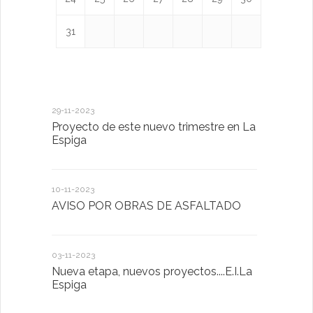
31
29-11-2023
18-01-2023
Proyecto de este nuevo trimestre en La
LA IMPOR
Espiga
MENTAL
10-11-2023
13-01-2023
AVISO POR OBRAS DE ASFALTADO
Taller de 
03-11-2023
20-10-2022
Nueva etapa, nuevos proyectos....E.I.La
Descubrimo
Espiga
diferente