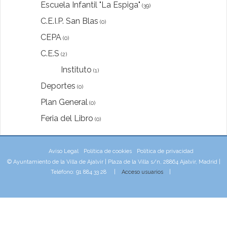
Escuela Infantil "La Espiga"
(39)
C.E.I.P. San Blas
(0)
CEPA
(0)
C.E.S
(2)
Instituto
(1)
Deportes
(0)
Plan General
(0)
Feria del Libro
(0)
Aviso Legal
Política de cookies
Política de privacidad
© Ayuntamiento de la Villa de Ajalvir | Plaza de la Villa s/n, 28864 Ajalvir, Madrid |
Teléfono: 91 884 33 28 |
Acceso usuarios
|