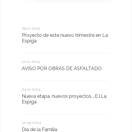
29-11-2023
18-01-2023
Proyecto de este nuevo trimestre en La
LA IMPOR
Espiga
MENTAL
10-11-2023
13-01-2023
AVISO POR OBRAS DE ASFALTADO
Taller de 
03-11-2023
20-10-2022
Nueva etapa, nuevos proyectos....E.I.La
Descubrimo
Espiga
diferente
12-05-2023
20-10-2022
Día de la Familia
Los sentid