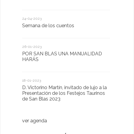
24-04-2023
30-05-2022
Semana de los cuentos
Homenaje 
26-01-2023
30-03-2022
POR SAN BLAS UNA MANUALIDAD
El Ayuntam
HARÁS
en la Plat
Sector Pub
Cláusulas A
18-01-2023
D. Victorino Martín, invitado de lujo a la
28-01-2022
Presentación de los Festejos Taurinos
de San Blas 2023
"Comenzam
luna"
ver agenda