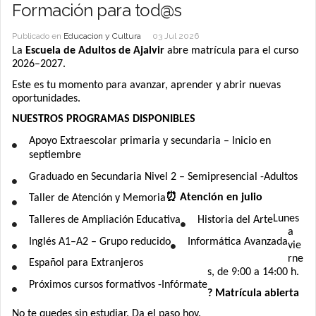
Formación para tod@s
Publicado en
Educacion y Cultura
03 Jul 2026
La
Escuela de Adultos de Ajalvir
abre matrícula para el curso
2026–2027.
Este es tu momento para avanzar, aprender y abrir nuevas
oportunidades.
NUESTROS PROGRAMAS DISPONIBLES
Apoyo Extraescolar primaria y secundaria – Inicio en
septiembre
Graduado en Secundaria Nivel 2 – Semipresencial -Adultos
⏰ Atención en julio
Taller de Atención y Memoria
Lunes
Talleres de Ampliación Educativa
Historia del Arte
a
Inglés A1–A2 – Grupo reducido
Informática Avanzada
vie
rne
Español para Extranjeros
s, de 9:00 a 14:00 h.
Próximos cursos formativos -Infórmate
? Matrícula abierta
No te quedes sin estudiar. Da el paso hoy.