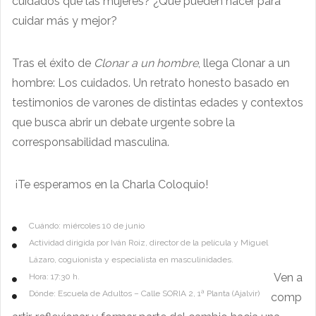
cuidados que las mujeres? ¿Qué pueden hacer para
cuidar más y mejor?
Tras el éxito de
Clonar a un hombre
, llega Clonar a un
hombre: Los cuidados. Un retrato honesto basado en
testimonios de varones de distintas edades y contextos
que busca abrir un debate urgente sobre la
corresponsabilidad masculina.
¡Te esperamos en la Charla Coloquio!
Cuándo: miércoles 10 de junio
Actividad dirigida por Iván Roiz, director de la película y Miguel
Lázaro, coguionista y especialista en masculinidades.
Ven a
Hora: 17:30 h.
Dónde: Escuela de Adultos – Calle SORIA 2, 1ª Planta (Ajalvir)
comp