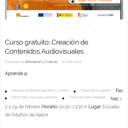
Curso gratuito: Creación de
Contenidos Audiovisuales
Publicado en
Educacion y Cultura
10 Feb 2026
Aprende a:
Fec
Manejar la cámara para fotos y vídeos
Organizar tu galería
Editar fotos con apps sencillas
Crear álbumes digitales
has:
1
2 y 19 de febrero
Horario:
10:30–13:30 h
Lugar:
Escuela
de Adultos de Ajalvir