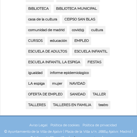
BIBLIOTECA
BIBLIOTECA MUNICIPAL
casa de la cultura
CEIPSO SAN BLAS
comunidad de madrid
covid19
cultura
CURSOS
educación
EMPLEO
ESCUELA DE ADULTOS
ESCUELA INFANTIL
ESCUELA INFANTIL LA ESPIGA
FIESTAS
igualdad
informe epidemiologico
LA espiga
mujer
NAVIDAD
OFERTA DE EMPLEO
SANIDAD
TALLER
TALLERES
TALLERES EN FAMILIA
teatro
Aviso Legal
Política de cookies
Política de privacidad
© Ayuntamiento de la Villa de Ajalvir | Plaza de la Villa s/n, 28864 Ajalvir, Madrid |