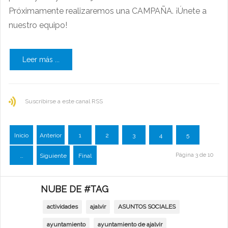
Próximamente realizaremos una CAMPAÑA. ¡Únete a
nuestro equipo!
Leer más ...
Suscribirse a este canal RSS
Inicio
Anterior
1
2
3
4
5
Página 3 de 10
…
Siguiente
Final
NUBE DE #TAG
actividades
ajalvir
ASUNTOS SOCIALES
ayuntamiento
ayuntamiento de ajalvir