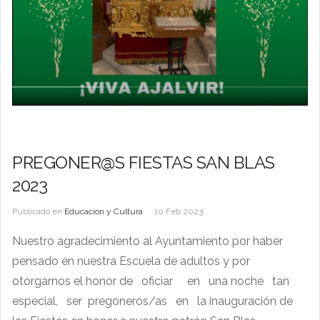
PREGONER@S FIESTAS SAN BLAS
2023
Publicado en
Educacion y Cultura
10 Feb 2023
Nuestro agradecimiento al Ayuntamiento por haber
pensado en nuestra Escuela de adultos y por
otorgarnos el honor de oficiar en una noche tan
especial, ser pregoneros/as en la inauguración de