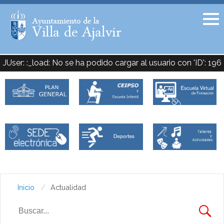
Facebook
Twitter
JUser: :_load: No se ha podido cargar al usuario con 'ID': 196
Inicio
Actualidad